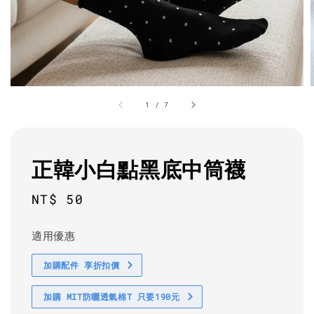
1
/
7
正韓小白點黑底中筒襪
Regular
NT$ 50
price
適用優惠
加購配件 享折扣價
加購 MIT防曬透氣棉T 只要190元