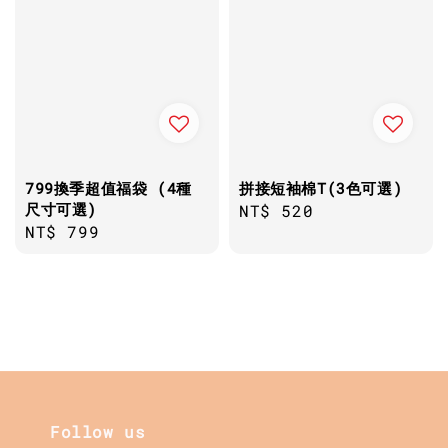
799換季超值福袋 (4種
拼接短袖棉T(3色可選)
尺寸可選)
Regular
NT$ 520
Regular
NT$ 799
price
price
Follow us