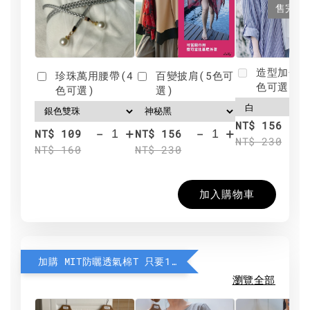
售完
造型加分肩
珍珠萬用腰帶(4
百變披肩(5色可
色可選)
色可選)
選)
NT$ 156
-
+
-
+
NT$ 109
NT$ 156
NT$ 230
NT$ 160
NT$ 230
加入購物車
加購 MIT防曬透氣棉T 只要190元
瀏覽全部