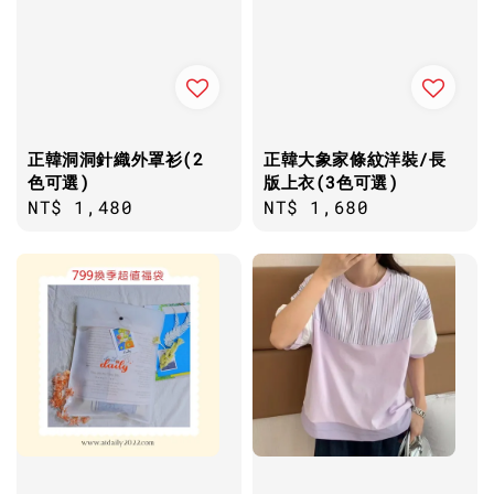
正韓洞洞針織外罩衫(2
正韓大象家條紋洋裝/長
色可選)
版上衣(3色可選)
Regular
NT$ 1,480
Regular
NT$ 1,680
price
price