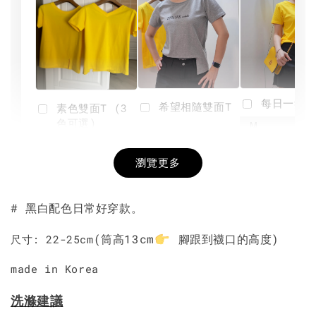
每日一笑雙
希望相隨雙面T
素色雙面T (3
色可選)
-
NT$ 190
瀏覽更多
NT$ 450
-
+
-
+
NT$ 190
NT$ 190
NT$ 450
NT$ 450
# 黑白配色日常好穿款。
加入購物車
(筒高13cm
腳跟到襪口的高度)
尺寸: 22-25cm
made in Korea
洗滌建議