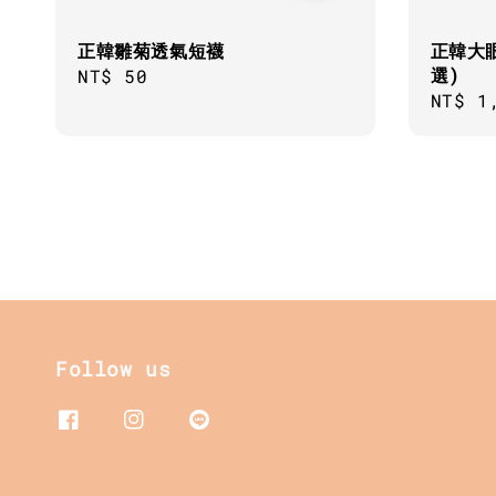
正韓雛菊透氣短襪
正韓大
選)
Regular
NT$ 50
Regul
NT$ 1
price
price
Follow us