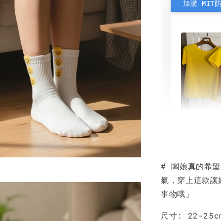
加購 MIT
素色雙
可選)
# 闆娘真的希
NT$ 190
氣，穿上這款讓
NT$ 450
事物哦」
尺寸: 22-25c