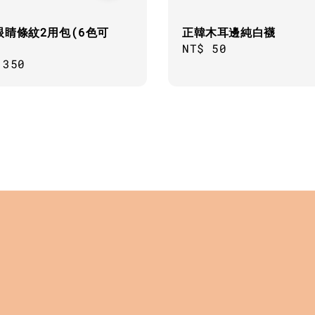
眼睛條紋2用包(6色可
正韓木耳邊純白襪
Regular
NT$ 50
ar
,350
price