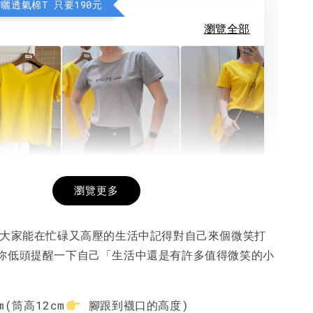
防曬透氣棉T 只要190元
瀏覽全部
希望相隨雙面T
每日一笑雙面T
面T (3色
瀏覽更多
望大家能在忙碌又高壓的生活中記得對自己來個微笑打
-
+
-
+
-
+
NT$ 190
NT$ 190
N
妳低頭提醒一下自己「生活中還是有許多值得微笑的小
NT$ 450
NT$ 450
N
m
(筒高12cm
腳跟到襪口的高度)
加入購物車