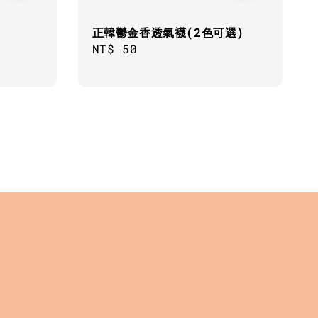
正韓鬱金香透氣襪(2色可選)
Regular
NT$ 50
price