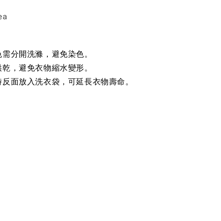
ea
色需分開洗滌，避免染色。
烘乾，避免衣物縮水變形。
時反面放入洗衣袋，可延長衣物壽命。