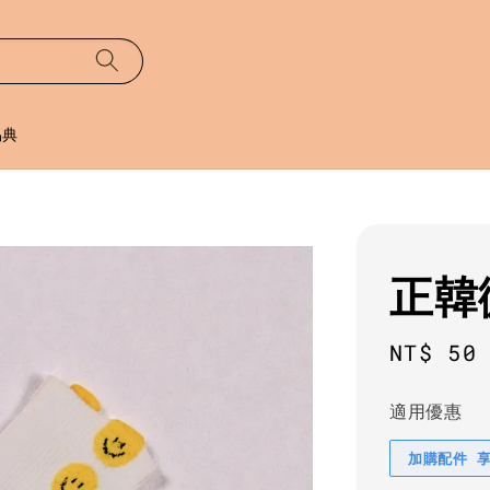
易典
正韓
Regula
NT$ 50
price
適用優惠
加購配件 