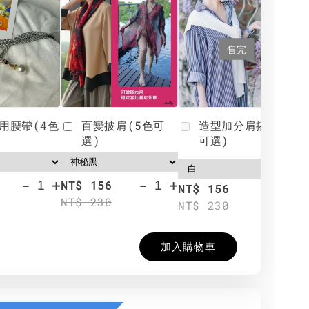
售完
用腰帶(4色
百變披肩(5色可
造型加分肩搭(4色
選)
可選)
-
+
-
+
NT$ 156
N
NT$ 156
NT$ 230
N
NT$ 230
加入購物車