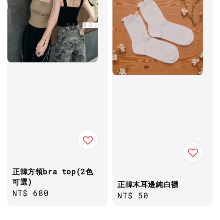
正韓方領bra top(2色
可選)
正韓木耳邊純白襪
Regular
NT$ 680
Regular
NT$ 50
price
price