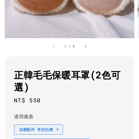
1
/
9
正韓毛毛保暖耳罩(2色可
選)
Regular
NT$ 550
price
適用優惠
加購配件 享折扣價