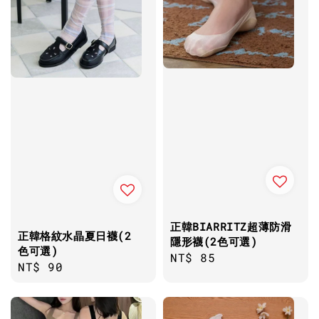
正韓BIARRITZ超薄防滑
正韓格紋水晶夏日襪(2
隱形襪(2色可選)
色可選)
Regular
NT$ 85
Regular
NT$ 90
price
price