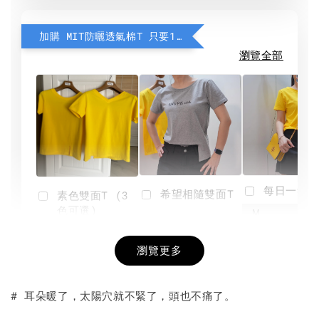
加購 MIT防曬透氣棉T 只要190元
瀏覽全部
每日一笑雙
希望相隨雙面T
素色雙面T (3
色可選)
-
NT$ 190
瀏覽更多
NT$ 450
-
+
-
+
NT$ 190
NT$ 190
NT$ 450
NT$ 450
# 耳朵暖了，太陽穴就不緊了，頭也不痛了。
加入購物車