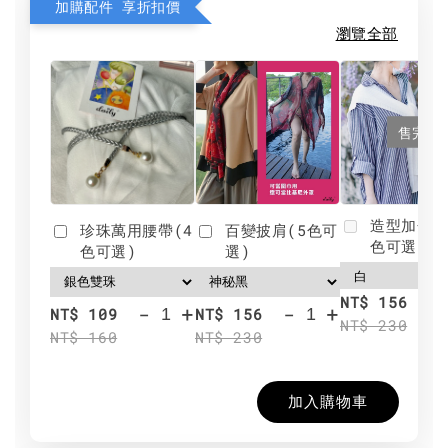
加購配件 享折扣價
瀏覽全部
售完
造型加分肩
珍珠萬用腰帶(4
百變披肩(5色可
色可選)
色可選)
選)
NT$ 156
-
+
-
+
NT$ 109
NT$ 156
NT$ 230
NT$ 160
NT$ 230
加入購物車