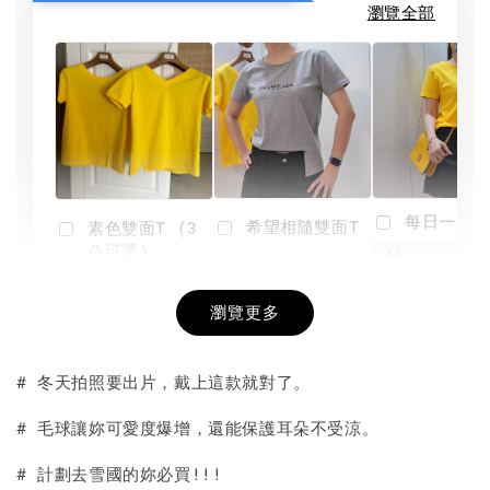
瀏覽全部
每日一笑雙
希望相隨雙面T
素色雙面T (3
色可選)
-
NT$ 190
瀏覽更多
NT$ 450
-
+
-
+
NT$ 190
NT$ 190
NT$ 450
NT$ 450
# 冬天拍照要出片，戴上這款就對了。
加入購物車
# 毛球讓妳可愛度爆增，還能保護耳朵不受涼。
# 計劃去雪國的妳必買!!!