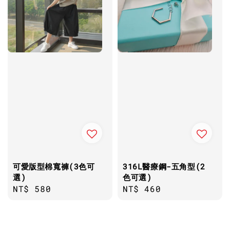
可愛版型棉寬褲(3色可
316L醫療鋼-五角型(2
選)
色可選)
Regular
NT$ 580
Regular
NT$ 460
price
price