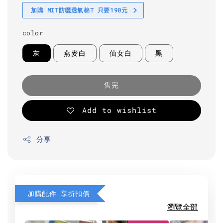
加購 MIT防曬透氣棉T 只要190元
color
灰
燕麥白
仙女白
黑
售完
Add to wishlist
分享
加購配件 享折扣價
瀏覽全部