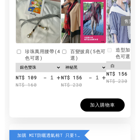
售完
造型加分肩
珍珠萬用腰帶(4
百變披肩(5色可
色可選)
色可選)
選)
NT$ 156
-
+
-
+
NT$ 109
NT$ 156
NT$ 230
NT$ 160
NT$ 230
加入購物車
加購 MIT防曬透氣棉T 只要190元