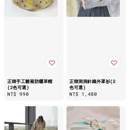
正韓手工雛菊防曬草帽
正韓洞洞針織外罩衫(2
(2色可選)
色可選)
Regular
NT$ 990
Regular
NT$ 1,480
price
price