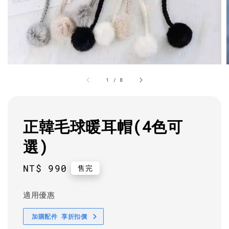
1
/
8
正韓毛球暖耳帽(4色可
選)
Regular
NT$ 990
售完
price
適用優惠
加購配件 享折扣價