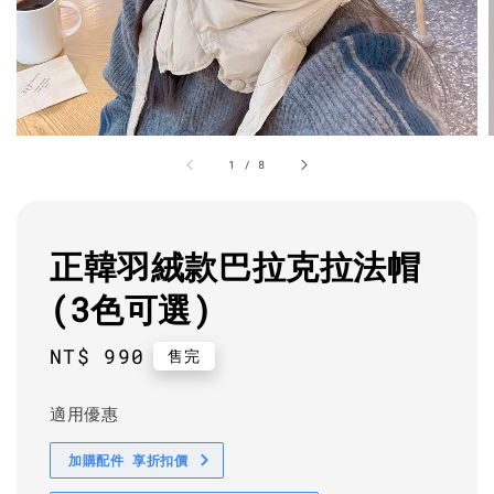
1
/
8
正韓羽絨款巴拉克拉法帽
(3色可選)
Regular
NT$ 990
售完
price
適用優惠
加購配件 享折扣價