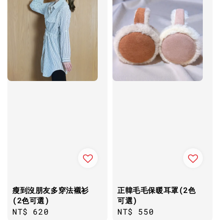
瘦到沒朋友多穿法襯衫
正韓毛毛保暖耳罩(2色
(2色可選)
可選)
Regular
NT$ 620
Regular
NT$ 550