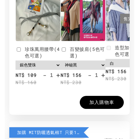
售完
造型加分肩
珍珠萬用腰帶(4
百變披肩(5色可
色可選)
色可選)
選)
NT$ 156
-
+
-
+
NT$ 109
NT$ 156
NT$ 230
NT$ 160
NT$ 230
加入購物車
加購 MIT防曬透氣棉T 只要190元