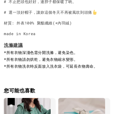
# 不止把頭包好好，連脖子都保暖了喲。
# 選一頂好帽子，讓妳這個冬天不再被風吹到頭痛
材質: 外表100% 聚酯纖維(+內羽絨)
made in Korea
洗滌建議
*所有衣物深淺色需分開洗滌，避免染色。
*所有衣物請勿烘乾，避免衣物縮水變形。
*所有衣物洗衣時反面放入洗衣袋，可延長衣物壽命。
您可能也喜歡
優惠