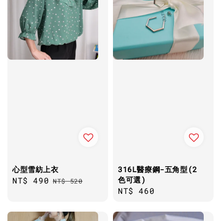
心型雪紡上衣
316L醫療鋼-五角型(2
色可選)
Sale
NT$ 490
Regular
NT$ 520
Regular
NT$ 460
price
price
price