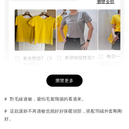
瀏覽全部
每日一笑雙
希望相隨雙面T
素色雙面T (3
色可選)
-
NT$ 190
瀏覽更多
NT$ 450
-
+
-
+
NT$ 190
NT$ 190
NT$ 450
NT$ 450
# 對毛線過敏，最怕毛絮飛揚的看過來。
加入購物車
# 這款讓妳不再過敏也能好好保暖頭部，搭配羽絨外套剛剛
好。