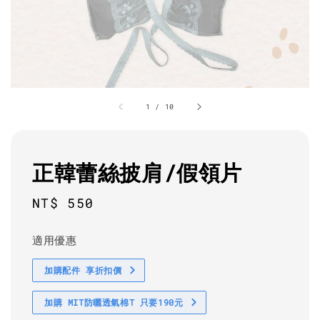
1
/
10
正韓蕾絲披肩/假領片
Regular
NT$ 550
price
適用優惠
加購配件 享折扣價
加購 MIT防曬透氣棉T 只要190元