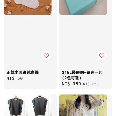
正韓木耳邊純白襪
316L醫療鋼-鍊在一起
(2色可選)
Regular
NT$ 50
Sale
NT$ 350
Regular
price
NT$ 520
price
price