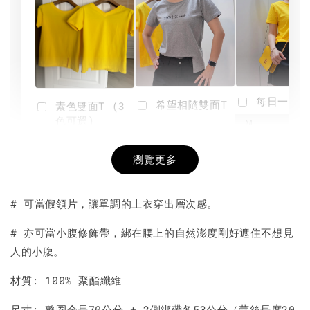
每日一笑雙
希望相隨雙面T
素色雙面T (3
色可選)
-
NT$ 190
瀏覽更多
NT$ 450
-
+
-
+
NT$ 190
NT$ 190
NT$ 450
NT$ 450
# 可當假領片，讓單調的上衣穿出層次感。
加入購物車
# 亦可當小腹修飾帶，綁在腰上的自然澎度剛好遮住不想見
人的小腹。
材質: 100% 聚酯纖維
尺寸: 整圈全長70公分 + 2側綁帶各53公分（蕾絲長度20