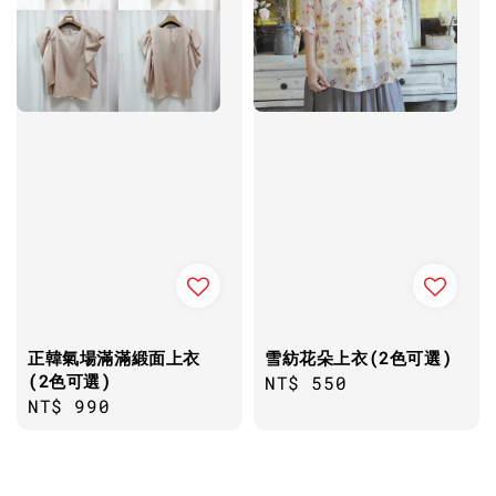
正韓氣場滿滿緞面上衣
雪紡花朵上衣(2色可選)
(2色可選)
Regular
NT$ 550
Regular
NT$ 990
price
price