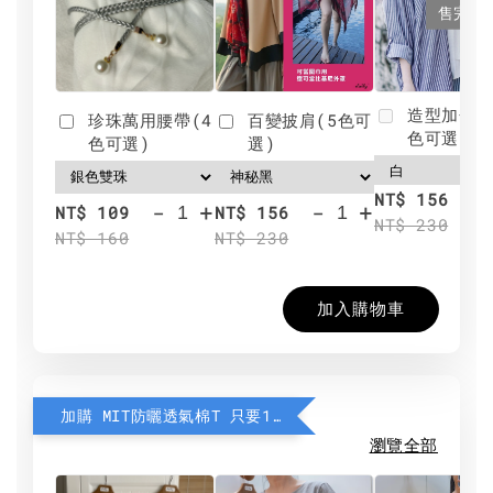
售完
造型加分肩
珍珠萬用腰帶(4
百變披肩(5色可
色可選)
色可選)
選)
NT$ 156
-
+
-
+
NT$ 109
NT$ 156
NT$ 230
NT$ 160
NT$ 230
加入購物車
加購 MIT防曬透氣棉T 只要190元
瀏覽全部