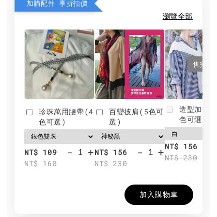
加購配件 享折扣價
瀏覽全部
售完
造型加分肩
珍珠萬用腰帶(4
百變披肩(5色可
色可選)
色可選)
選)
NT$ 156
-
+
-
+
NT$ 109
NT$ 156
NT$ 230
NT$ 160
NT$ 230
加入購物車