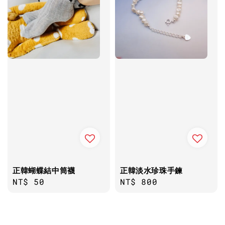
正韓蝴蝶結中筒襪
正韓淡水珍珠手鍊
Regular
NT$ 50
Regular
NT$ 800
price
price