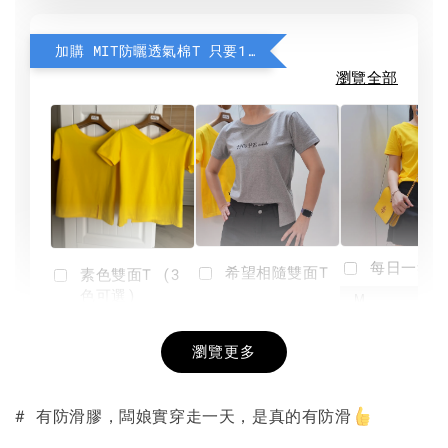
加購 MIT防曬透氣棉T 只要190元
瀏覽全部
每日一笑雙
希望相隨雙面T
素色雙面T (3
色可選)
-
NT$ 190
瀏覽更多
NT$ 450
-
+
-
+
NT$ 190
NT$ 190
NT$ 450
NT$ 450
# 有防滑膠，闆娘實穿走一天，是真的有防滑
加入購物車