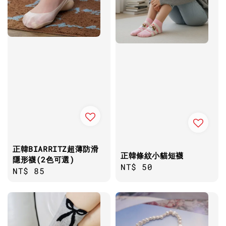
正韓BIARRITZ超薄防滑
正韓條紋小貓短襪
隱形襪(2色可選)
Regular
NT$ 50
Regular
NT$ 85
price
price