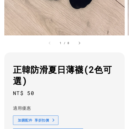
1
/
8
正韓防滑夏日薄襪(2色可
選)
Regular
NT$ 50
price
適用優惠
加購配件 享折扣價