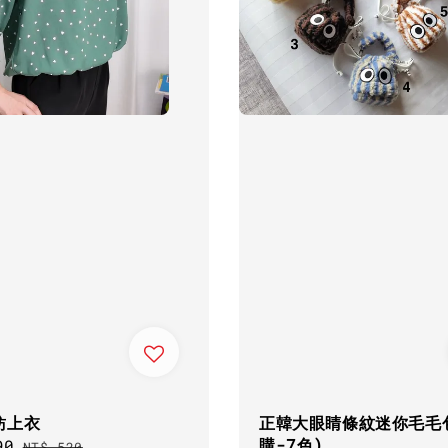
紡上衣
正韓大眼睛條紋迷你毛毛
購-7色)
90
Regular
NT$ 520