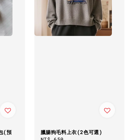
包(預
臘腸狗毛料上衣(2色可選)
Regular
NT$ 650