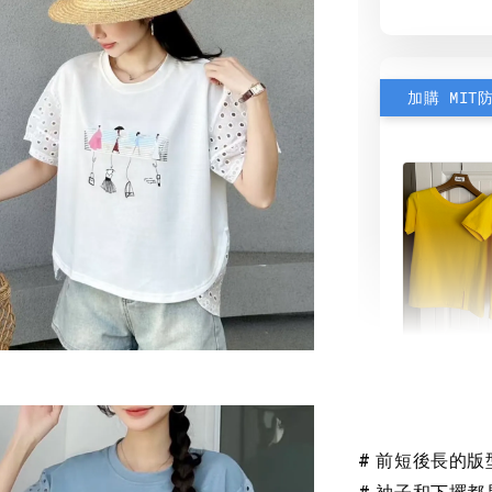
加購 MIT
素色雙
可選)
# 前短後長的
NT$ 190