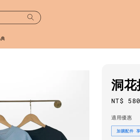
易典
洞花
Regula
NT$ 58
price
適用優惠
加購配件 