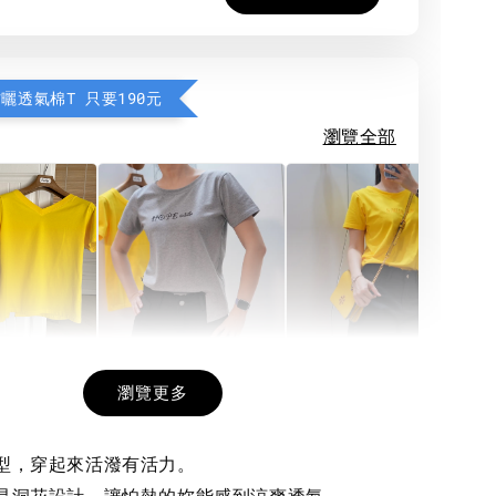
防曬透氣棉T 只要190元
瀏覽全部
希望相隨雙面T
每日一笑雙面T
面T (3色
瀏覽更多
版型，穿起來活潑有活力。
-
+
-
+
-
+
NT$ 190
NT$ 190
N