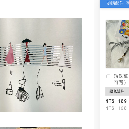
加購配件 
珍珠萬
可選)
NT$ 109
NT$ 160