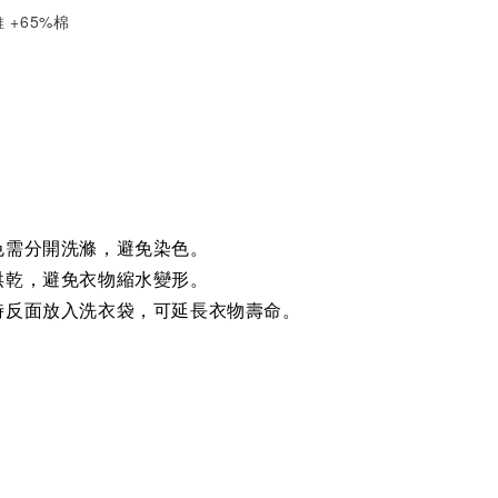
 +65%棉
色需分開洗滌，避免染色。
烘乾，避免衣物縮水變形。
時反面放入洗衣袋，可延長衣物壽命。