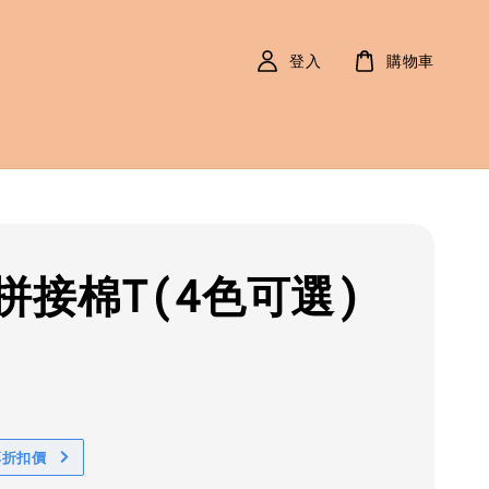
登入
購物車
拼接棉T(4色可選)
r
0
享折扣價