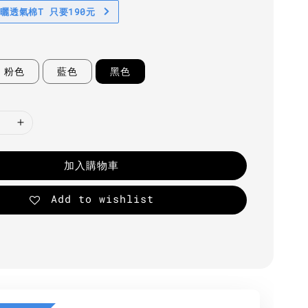
防曬透氣棉T 只要190元
粉色
藍色
黑色
加入購物車
Add to wishlist