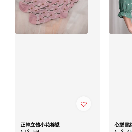
正韓立體小花棉襪
心型雪
Regular
NT$ 50
Sale
NT$ 4