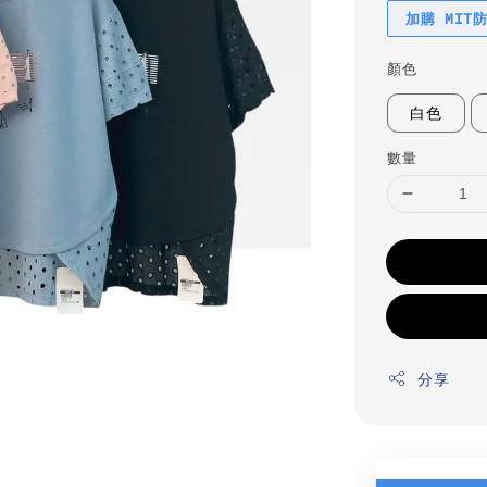
加購 MIT
顏色
白色
數量
分享