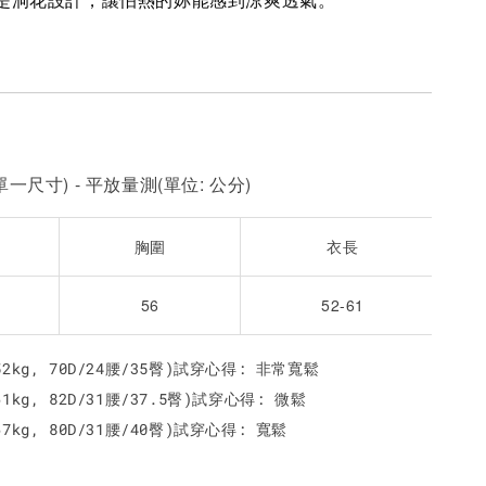
都是洞花設計，讓怕熱的妳能感到涼爽透氣。
NT$ 450
NT$ 450
N
加入購物車
一尺寸) - 平放量測(單位: 公分)
胸圍
衣長
56
52-61
 52kg, 70D/24腰/35臀)試穿心得: 非常寬鬆
61kg, 82D/31腰/37.5臀)試穿心得: 微鬆
 67kg, 80D/31腰/40臀)試穿心得: 寬鬆