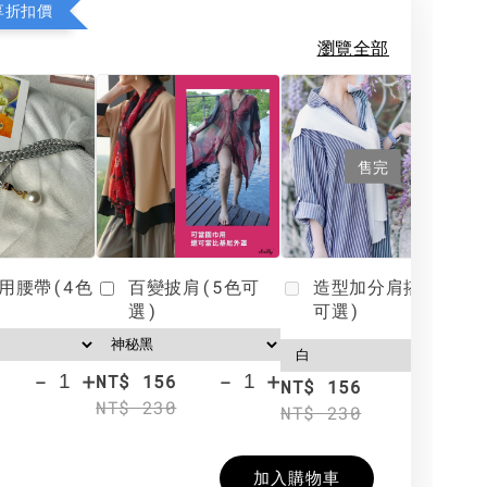
享折扣價
瀏覽全部
售完
用腰帶(4色
百變披肩(5色可
造型加分肩搭(4色
選)
可選)
-
+
-
+
NT$ 156
N
NT$ 156
NT$ 230
N
NT$ 230
加入購物車