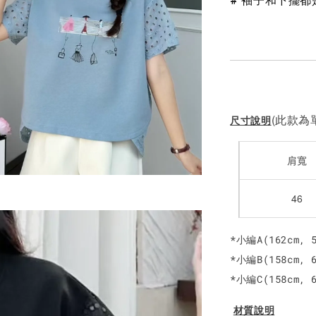
# 袖子和下擺
NT$ 450
(此款為單
尺寸說明
肩寬
46
*小編A(162cm,
*小編B(158cm, 
*小編C(158cm,
材質說明