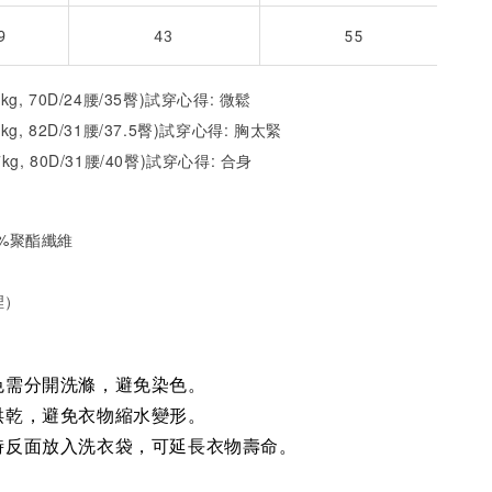
9
43
55
2kg, 70D/24腰/35臀)試穿心得: 微鬆
1kg, 82D/31腰/37.5臀)試穿心得: 胸太緊
7kg, 80D/31腰/40臀)試穿心得: 合身
35%聚酯纖維
裡）
色需分開洗滌，避免染色。
烘乾，避免衣物縮水變形。
時反面放入洗衣袋，可延長衣物壽命。