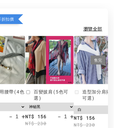
享折扣價
瀏覽全部
售完
用腰帶(4色
百變披肩(5色可
造型加分肩搭(4色
選)
可選)
-
+
-
+
NT$ 156
N
NT$ 156
NT$ 230
N
NT$ 230