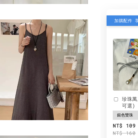
加購配件 
珍珠萬
可選)
NT$ 109
NT$ 160