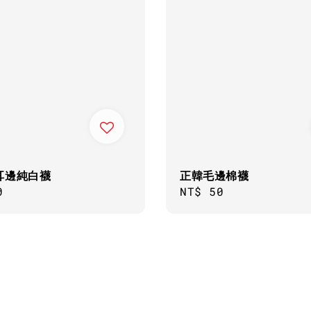
耳邊純白襪
正韓毛邊棉襪
ar
0
Regular
NT$ 50
price