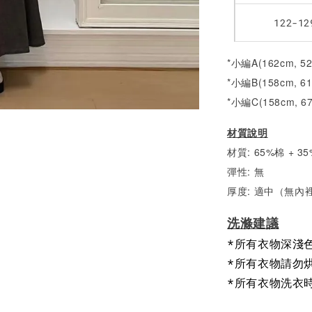
122-12
*小編A(162cm, 5
*小編B(158cm, 6
*小編C(158cm, 6
材質說明
材質: 65%棉 + 
彈性: 無
厚度: 適中（無內
洗滌建議
*所有衣物深淺
*所有衣物請勿
*所有衣物洗衣