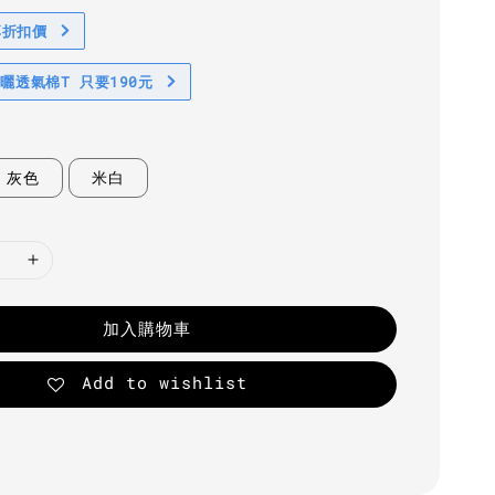
享折扣價
防曬透氣棉T 只要190元
灰色
米白
加入購物車
Add to wishlist