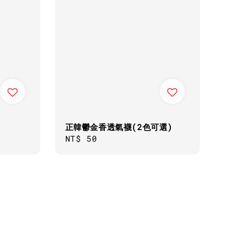
正韓鬱金香透氣襪(2色可選)
Regular
NT$ 50
price