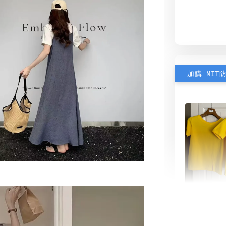
加購 MIT
素色雙
可選)