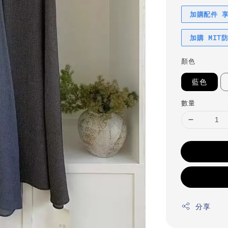
加購配件 
加購 MIT
顏色
藍色
數量
分享