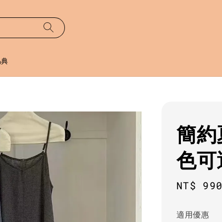
易典
簡約
色可
Sale
NT$ 99
price
適用優惠