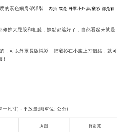
長度的素色細肩帶洋裝，
內搭 或是 外罩小外套/襯衫 都是有
-
+
-
+
-
+
NT$ 190
NT$ 190
N
NT$ 450
NT$ 450
N
自然修飾大屁股和粗腿，缺點都遮好了，自然看起來就是
加入購物車
出的，可以外罩長版襯衫，把襯衫在小腹上打個結，就可
嘍!
一尺寸) - 平放量測(單位: 公分)
胸圍
臀圍寬