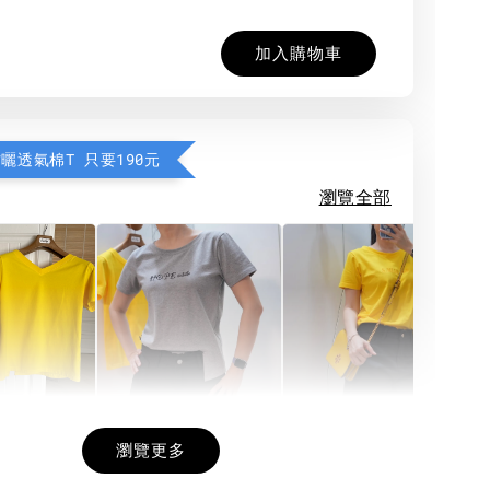
加入購物車
防曬透氣棉T 只要190元
瀏覽全部
希望相隨雙面T
每日一笑雙面T
面T (3色
瀏覽更多