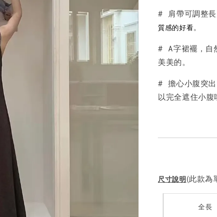
# 肩帶可調整
NT$ 190
。
質感的好看
NT$ 450
# A字裙襬，
美美的。
# 擔心小腹突
以完全遮住小腹
(此款為單
尺寸說明
全長