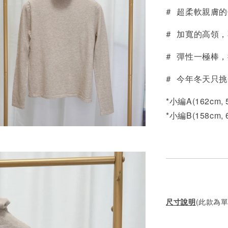
# 超柔軟親膚
NT$ 190
NT$ 450
# 加寬的高領
# 彈性一極棒，
# 今年冬天只
*小編A(162cm,
*小編B(158cm,
尺寸說明
(此款為單