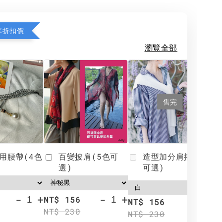
享折扣價
瀏覽全部
售完
用腰帶(4色
百變披肩(5色可
造型加分肩搭(4色
選)
可選)
-
+
-
+
NT$ 156
N
NT$ 156
NT$ 230
N
NT$ 230