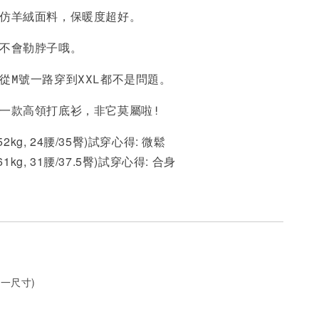
的仿羊絨面料，保暖度超好。
-
+
-
+
-
+
NT$ 190
NT$ 190
N
NT$ 450
NT$ 450
N
，不會勒脖子哦。
從M號一路穿到XXL都不是問題。
加入購物車
挑一款高領打底衫，非它莫屬啦!
 52kg, 24腰/35臀)試穿心得: 微鬆
 61kg, 31腰/37.5臀)試穿心得:
合身
一尺寸)