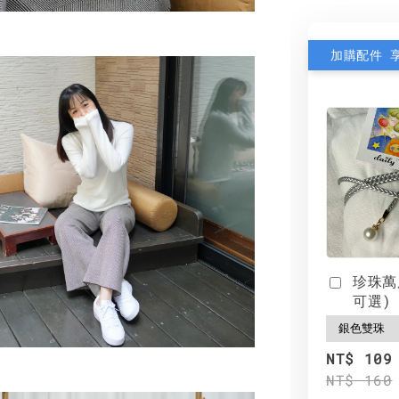
加購配件 
珍珠萬
可選)
NT$ 109
NT$ 160