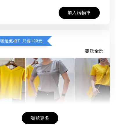
加入購物車
防曬透氣棉T 只要190元
瀏覽全部
希望相隨雙面T
每日一笑雙面T
面T (3色
瀏覽更多