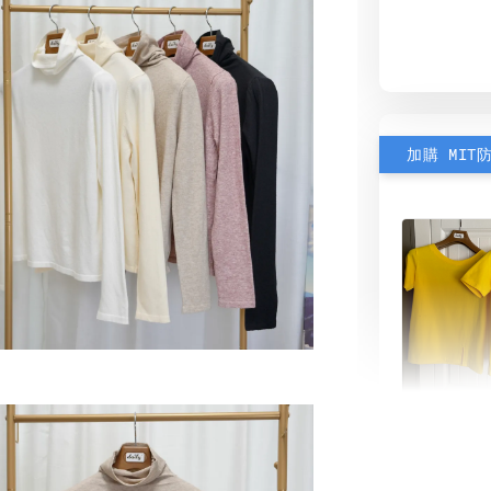
加購 MIT
素色雙
可選)