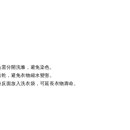
色需分開洗滌，避免染色。
烘乾，避免衣物縮水變形。
時反面放入洗衣袋，可延長衣物壽命。