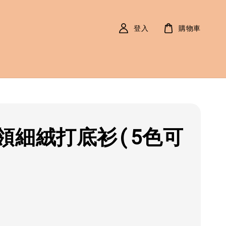
登入
購物車
領細絨打底衫(5色可
r
0