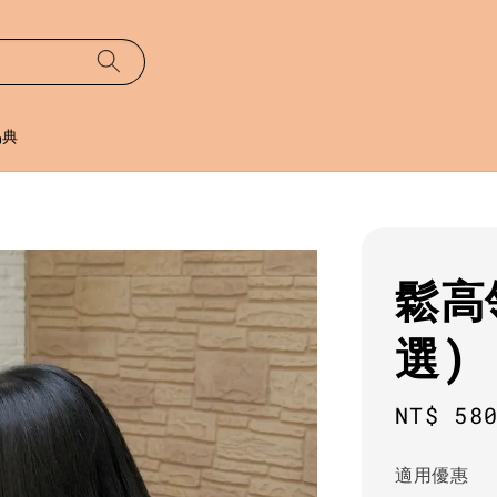
易典
鬆高
選)
Regula
NT$ 58
price
適用優惠