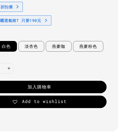
享折扣價
防曬透氣棉T 只要190元
白色
淡杏色
燕麥咖
燕麥粉色
加入購物車
Add to wishlist