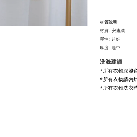
材質說明
材質: 安迪絨
彈性: 超好
厚度: 適中
洗滌建議
*所有衣物深淺
*所有衣物請勿
*所有衣物洗衣