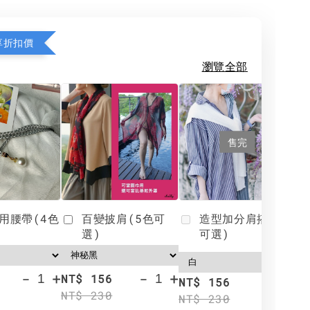
享折扣價
瀏覽全部
售完
用腰帶(4色
百變披肩(5色可
造型加分肩搭(4色
選)
可選)
-
+
-
+
NT$ 156
N
NT$ 156
NT$ 230
N
NT$ 230