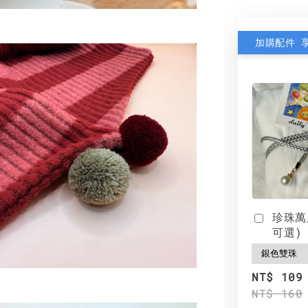
加購配件 
珍珠萬
可選)
NT$ 109
NT$ 160