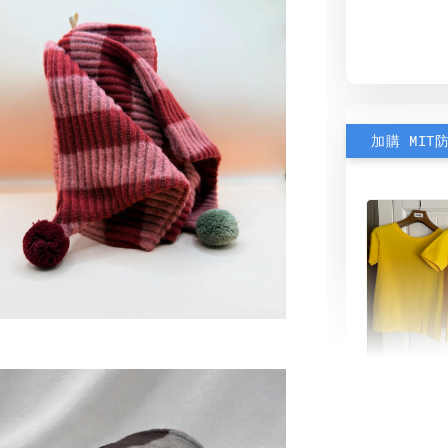
加購 MIT
素色雙
可選)