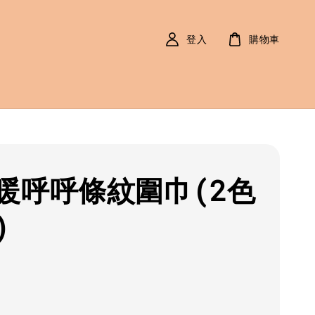
登入
購物車
暖呼呼條紋圍巾(2色
)
r
0