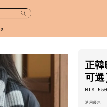
易典
正韓
可選
Regula
NT$ 65
price
適用優惠