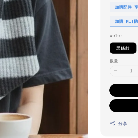
加購配件 
加購 MIT
color
黑條紋
數量
分享