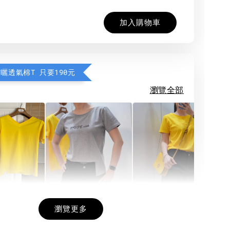
加入購物車
防曬透氣棉T 只要190元
瀏覽全部
希望相隨雙面T
每日一笑雙面T
面T (3色
瀏覽更多