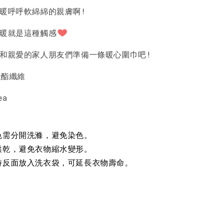
是暖呼呼軟綿綿的親膚啊!
-
+
-
+
-
+
NT$ 190
NT$ 190
N
NT$ 450
NT$ 450
N
溫暖就是這種觸感
己和親愛的家人朋友們準備一條暖心圍巾吧!
加入購物車
聚酯纖維
ea
色需分開洗滌，避免染色。
烘乾，避免衣物縮水變形。
時反面放入洗衣袋，可延長衣物壽命。