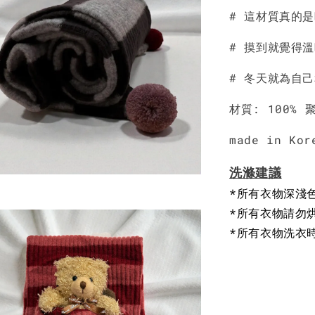
# 這材質真的
NT$ 190
NT$ 450
# 摸到就覺得
# 冬天就為自
材質: 100% 
made in Kor
洗滌建議
*所有衣物深淺
*所有衣物請勿
*所有衣物洗衣