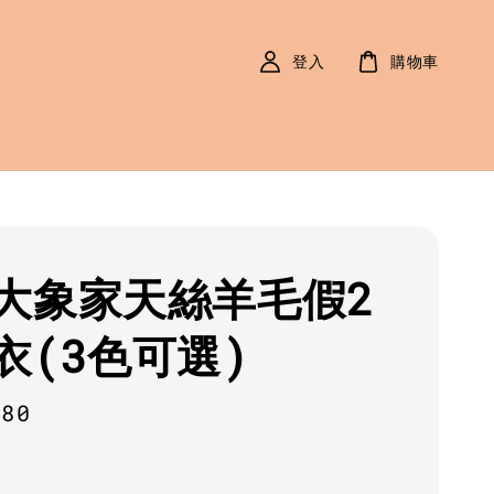
登入
購物車
大象家天絲羊毛假2
衣(3色可選)
r
680