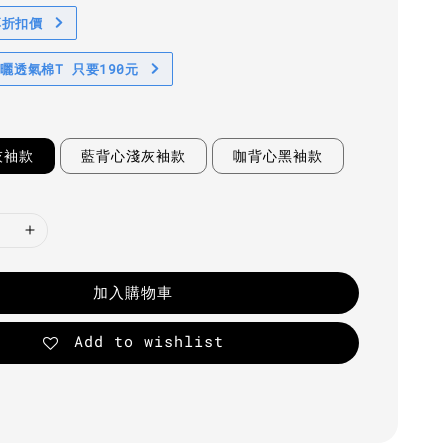
享折扣價
防曬透氣棉T 只要190元
灰袖款
藍背心淺灰袖款
咖背心黑袖款
加入購物車
Add to wishlist