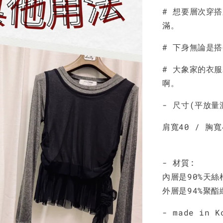
# 想要層次穿
NT$ 190
滿。
NT$ 450
# 下身無論是
# 大象家的衣
啊。
- 尺寸(平放量
肩寬40 / 胸寬
- 材質:
內層是90%天絲棉
外層是94%聚酯
- made in K