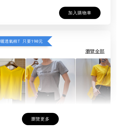
加入購物車
防曬透氣棉T 只要190元
瀏覽全部
希望相隨雙面T
每日一笑雙面T
面T (3色
瀏覽更多