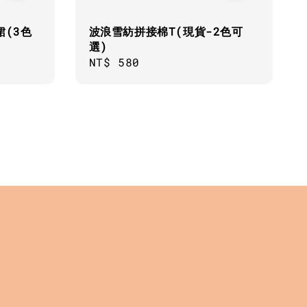
裙(3色
波浪雪紡拼接棉T(現貨-2色可
選)
Regular
NT$ 580
price