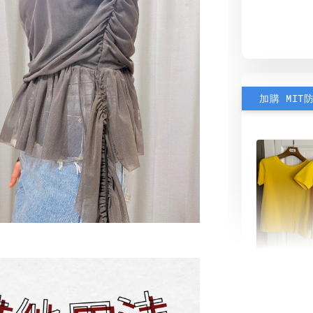
加購 MIT
素色雙
可選)