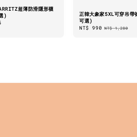
ARRITZ超薄防滑隱形襪
正韓大象家5XL可穿吊帶
選)
可選)
ar
5
Sale
NT$ 990
Regular
NT$ 1,280
price
price