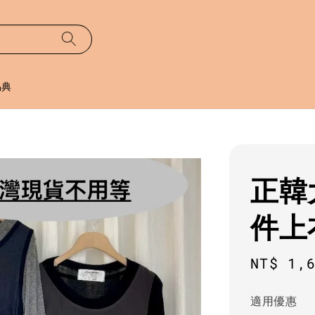
易典
正韓
件上
Regula
NT$ 1,
price
適用優惠