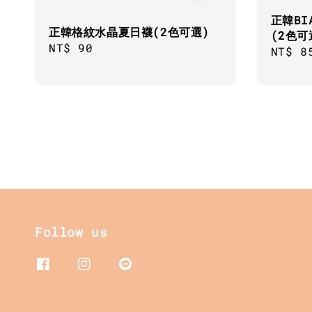
正韓BI
正韓格紋水晶夏日襪(2色可選)
(2色可
Regular
NT$ 90
Regul
NT$ 8
price
price
Follow us