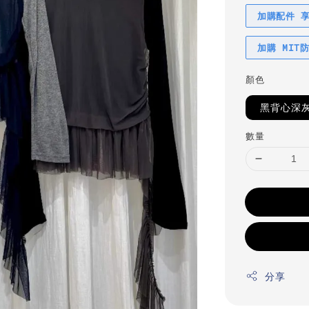
加購配件 
加購 MIT
顏色
黑背心深
數量
分享