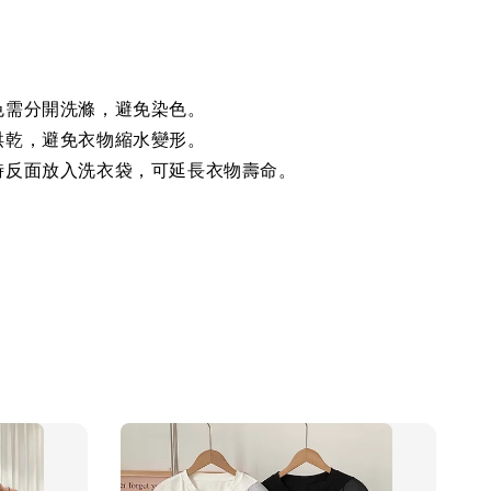
色需分開洗滌，避免染色。
烘乾，避免衣物縮水變形。
時反面放入洗衣袋，可延長衣物壽命。