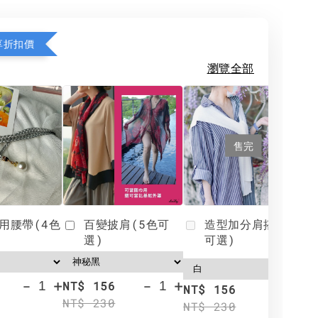
享折扣價
瀏覽全部
售完
用腰帶(4色
百變披肩(5色可
造型加分肩搭(4色
選)
可選)
-
+
-
+
NT$ 156
N
NT$ 156
NT$ 230
N
NT$ 230