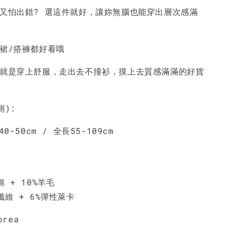
搭又怕出錯? 選這件就好，讓妳無腦也能穿出層次感滿
-
+
-
+
-
+
NT$ 190
NT$ 190
N
NT$ 450
NT$ 450
N
搭裙/搭褲都好看哦
加入購物車
服就是穿上舒服，走出去不撞衫，摸上去質感滿滿的好貨
測):
40-50cm / 全長55-109cm
 + 10%羊毛
纖維 + 6%彈性萊卡
orea