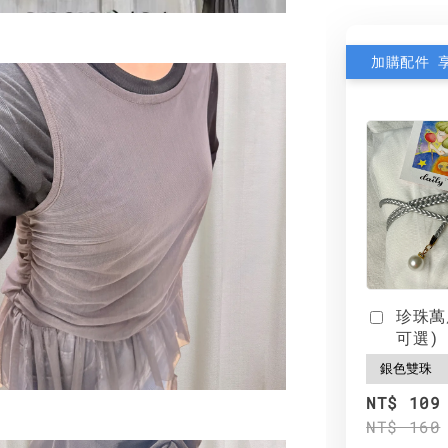
加購配件 
珍珠萬
可選)
NT$ 109
NT$ 160