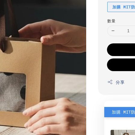
加購 MIT
數量
分享
加購 MIT