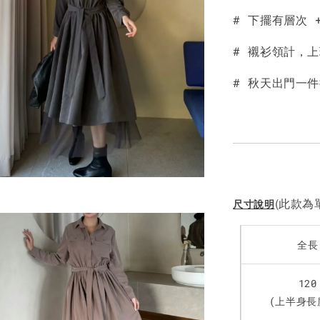
# 下擺有層次
NT$ 190
NT$ 450
# 襯衫領計，
# 秋天出門一
(此款為單
尺寸說明
全長
120
(上半身長