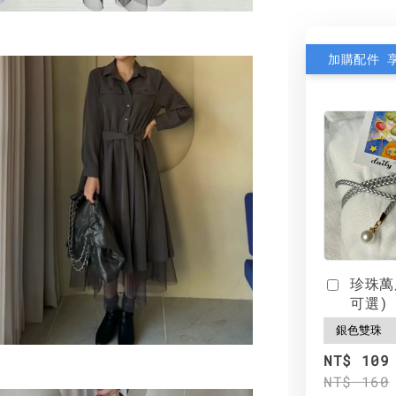
加購配件 
珍珠萬
可選)
NT$ 109
NT$ 160