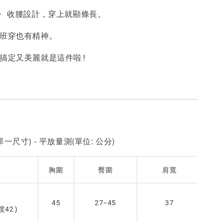
 + 收腰設計，穿上就顯條長。
-
+
-
+
-
+
NT$ 190
NT$ 190
N
NT$ 450
NT$ 450
N
上班穿也有精神。
件搞定又美麗就是這件啦!
加入購物車
一尺寸) - 平放量測(單位: 公分)
胸圍
臀圍
肩寬
45
27-45
37
度42)