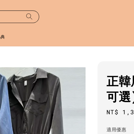
易典
正韓
可選
Sale
NT$ 1,
price
適用優惠