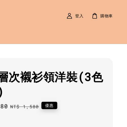
登入
購物車
層次襯衫領洋裝(3色
)
380
Regular
優惠
NT$ 1,580
price