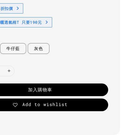
享折扣價
防曬透氣棉T 只要190元
牛仔藍
灰色
加入購物車
Add to wishlist