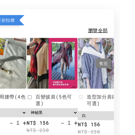
享折扣價
瀏覽全部
售完
用腰帶(4色
百變披肩(5色可
造型加分肩搭(4色
選)
可選)
-
+
-
+
NT$ 156
N
NT$ 156
NT$ 230
N
NT$ 230