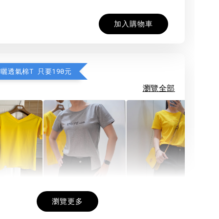
加入購物車
防曬透氣棉T 只要190元
瀏覽全部
希望相隨雙面T
每日一笑雙面T
面T (3色
瀏覽更多