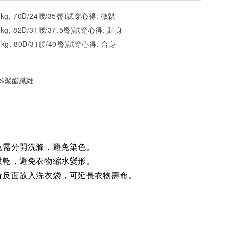
2kg, 70D/24腰/35臀)試穿心得: 微鬆
1kg, 82D/31腰/37.5臀)試穿心得: 貼身
7kg, 80D/31腰/40臀)試穿心得: 合身
35%聚酯纖維
色需分開洗滌，避免染色。
烘乾，避免衣物縮水變形。
時反面放入洗衣袋，可延長衣物壽命。