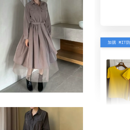
加購 MIT
素色雙
可選)