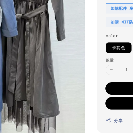
加購配件 
加購 MIT
color
卡其色
數量
分享