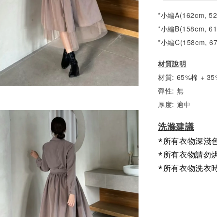
*小編A(162cm, 5
*小編B(158cm, 6
*小編C(158cm, 6
材質說明
材質: 65%棉 + 
彈性: 無
厚度: 適中
洗滌建議
*所有衣物深淺
*所有衣物請勿
*所有衣物洗衣