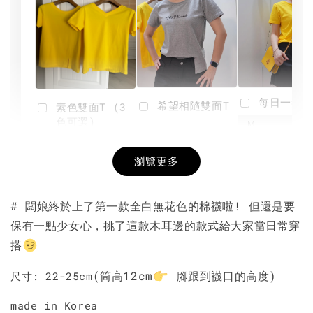
每日一笑雙
希望相隨雙面T
素色雙面T (3
色可選)
-
NT$ 190
瀏覽更多
NT$ 450
-
+
-
+
NT$ 190
NT$ 190
NT$ 450
NT$ 450
# 闆娘終於上了第一款全白無花色的棉襪啦! 但還是要
保有一點少女心，挑了這款木耳邊的款式給大家當日常穿
加入購物車
搭
(筒高12cm
腳跟到襪口的高度)
尺寸: 22-25cm
made in Korea