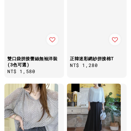
雙口袋拼接蕾絲無袖洋裝
正韓迷彩網紗拼接棉T
(3色可選)
Regular
NT$ 1,280
Regular
NT$ 1,580
price
price
優惠