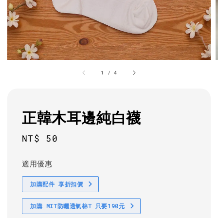
1
/
4
正韓木耳邊純白襪
Regular
NT$ 50
price
適用優惠
加購配件 享折扣價
加購 MIT防曬透氣棉T 只要190元