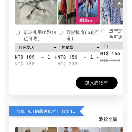
售完
造型加分肩
珍珠萬用腰帶(4
百變披肩(5色可
色可選)
色可選)
選)
NT$ 156
-
+
-
+
NT$ 109
NT$ 156
NT$ 230
NT$ 160
NT$ 230
加入購物車
加購 MIT防曬透氣棉T 只要190元
瀏覽全部