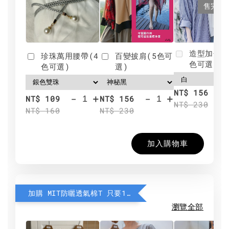
售完
造型加分肩
珍珠萬用腰帶(4
百變披肩(5色可
色可選)
色可選)
選)
NT$ 156
-
+
-
+
NT$ 109
NT$ 156
NT$ 230
NT$ 160
NT$ 230
加入購物車
加購 MIT防曬透氣棉T 只要190元
瀏覽全部