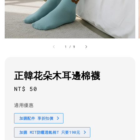
1
/
9
正韓花朵木耳邊棉襪
Regular
NT$ 50
price
適用優惠
加購配件 享折扣價
加購 MIT防曬透氣棉T 只要190元