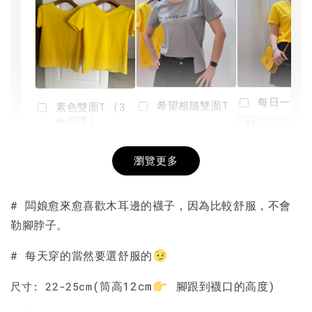
每日一笑雙
希望相隨雙面T
素色雙面T (3
色可選)
-
NT$ 190
瀏覽更多
NT$ 450
-
+
-
+
NT$ 190
NT$ 190
NT$ 450
NT$ 450
# 闆娘愈來愈喜歡木耳邊的襪子，因為比較舒服，不會
勒腳脖子。
加入購物車
# 每天穿的當然要選舒服的
(筒高12cm
腳跟到襪口的高度)
尺寸: 22-25cm