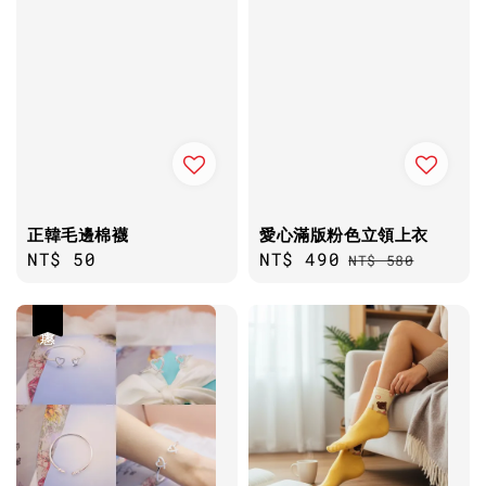
正韓毛邊棉襪
愛心滿版粉色立領上衣
Regular
NT$ 50
Sale
NT$ 490
Regular
NT$ 580
price
price
price
優惠