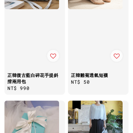
正韓復古藍白碎花手提斜
正韓雛菊透氣短襪
揹兩用包
Regular
NT$ 50
Regular
NT$ 990
price
price
優惠