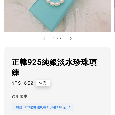
1
/
6
正韓925純銀淡水珍珠項
鍊
Regular
NT$ 650
售完
price
適用優惠
加購 MIT防曬透氣棉T 只要190元