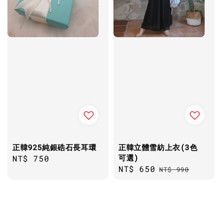
正韓925純銀硞石長耳環
正韓立體雪紡上衣(3色
可選)
Regular
NT$ 750
Sale
NT$ 650
Regular
price
NT$ 990
price
price