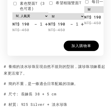
每日一笑雙
希望相隨雙面T
素色雙面T (3
色可選)
-
NT$ 190
NT$ 450
-
+
-
+
NT$ 190
NT$ 190
NT$ 450
NT$ 450
加入購物車
# 養殖的淡水珍珠呈現自然不規則的型狀，讓珍珠項鍊看起
來更活潑了。
# 簡約不重，是一條適合日常配戴的項鍊。
# 尺寸: 長鍊長 38 + 5 cm
# 材質: 925 Silver + 淡水珍珠