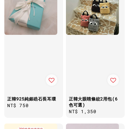
正韓925純銀硞石長耳環
正韓大眼睛條紋2用包(6
色可選)
Regular
NT$ 750
Regular
NT$ 1,350
price
price