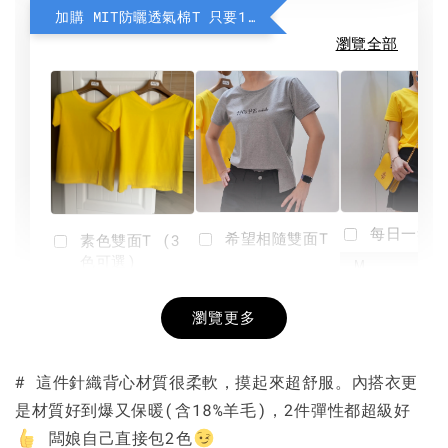
加購 MIT防曬透氣棉T 只要190元
瀏覽全部
每日一笑雙
希望相隨雙面T
素色雙面T (3
色可選)
-
NT$ 190
瀏覽更多
NT$ 450
-
+
-
+
NT$ 190
NT$ 190
NT$ 450
NT$ 450
# 這件針織背心材質很柔軟，摸起來超舒服。內搭衣更
是材質好到爆又保暖(含18%羊毛)，2件彈性都超級好
加入購物車
闆娘自己直接包2色