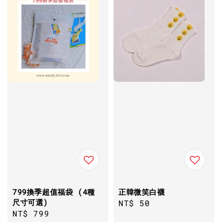
799換季超值福袋 (4種
正韓微笑白襪
尺寸可選)
Regular
NT$ 50
Regular
NT$ 799
price