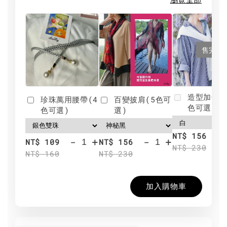
售完
造型加分肩
珍珠萬用腰帶(4
百變披肩(5色可
色可選)
色可選)
選)
NT$ 156
-
+
-
+
NT$ 109
NT$ 156
NT$ 230
NT$ 160
NT$ 230
加入購物車