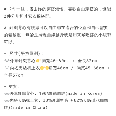
# 2件一組，省去妳的穿搭煩惱。喜歡自由穿搭的，也能
2件分別和其它衣服搭配。
# 針織背心有腰線可以自由綁在適合的位置和自己需要
的鬆緊度，無論是展現曲線腰身或是用來藏吃撐的小腹都
可以。
- 尺寸(平放量測):
外罩針織背心
胸寬40-60cm / 全長82cm
內搭天絲棉上衣
肩寬46cm / 胸寬45-66cm /
全長57cm
- 材質:
外罩針織背心:
100%聚酯纖維(made in Korea)
內搭天絲棉上衣:
澳洲羊毛
天絲
莫代爾纖
18%
+ 82%
(
維)(made in China)