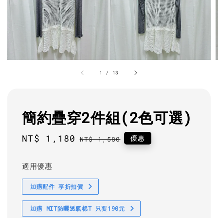
1
/
13
簡約疊穿2件組(2色可選)
Sale
NT$ 1,180
Regular
優惠
NT$ 1,580
price
price
適用優惠
加購配件 享折扣價
加購 MIT防曬透氣棉T 只要190元