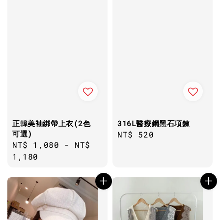
正韓美袖綁帶上衣(2色
316L醫療鋼黑石項鍊
可選)
Regular
NT$ 520
Regular
NT$ 1,080
-
NT$
price
price
1,180