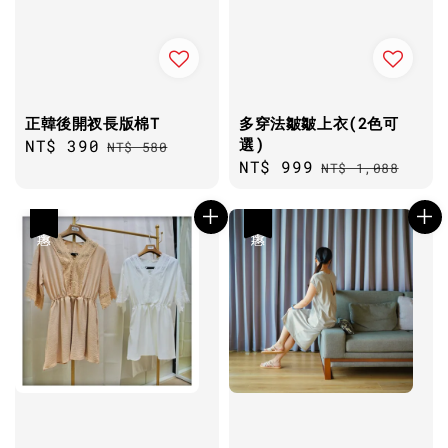
正韓後開衩長版棉T
多穿法皺皺上衣(2色可
選)
Sale
NT$ 390
Regular
NT$ 580
Sale
NT$ 999
Regular
price
price
NT$ 1,088
price
price
優惠
優惠