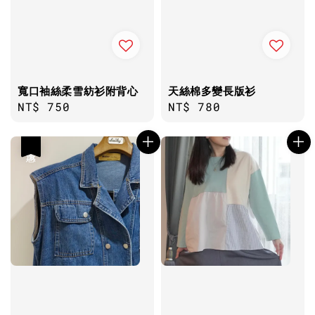
寬口袖絲柔雪紡衫附背心
天絲棉多變長版衫
Regular
NT$ 750
Regular
NT$ 780
price
price
優惠