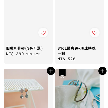
四環耳骨夾(3色可選)
316L醫療鋼-珍珠轉珠
一對
Sale
NT$ 390
Regular
NT$ 520
Regular
NT$ 520
price
price
price
優惠