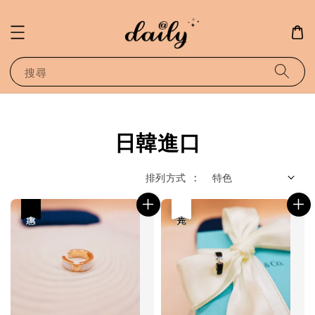
搜尋
日韓進口
排列方式 :
優惠
優惠
售完