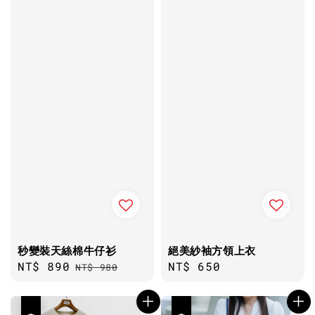
秒變裝天絲棉牛仔衫
絕美紗袖方領上衣
Sale
NT$ 890
Regular
Regular
NT$ 650
NT$ 980
price
price
price
優惠
優惠