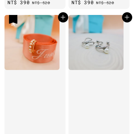
Sale
NT$ 390
Regular
Sale
NT$ 390
Regular
NT$ 520
NT$ 520
price
price
price
price
優惠