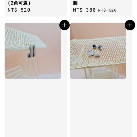
(2色可選)
圓
Regular
NT$ 520
Sale
NT$ 380
Regular
NT$ 520
price
price
price