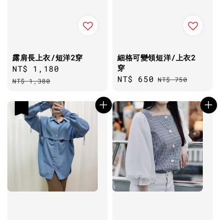
露肩長上衣/短洋2穿
細格可變領短洋/上衣2
穿
Sale
NT$ 1,180
Regular
Sale
NT$ 650
Regular
price
price
NT$ 750
NT$ 1,380
price
price
優惠