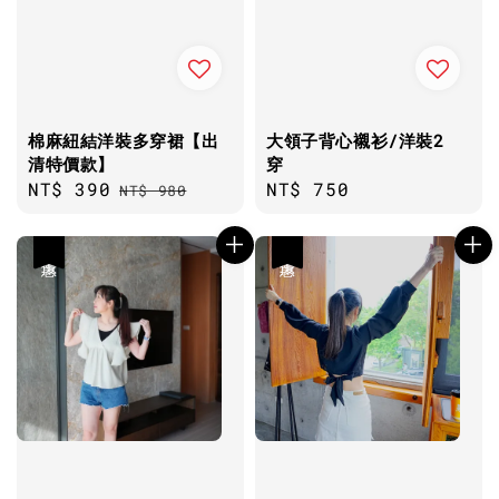
棉麻紐結洋裝多穿裙【出
大領子背心襯衫/洋裝2
清特價款】
穿
Sale
NT$ 390
Regular
Regular
NT$ 750
NT$ 980
price
price
price
優惠
優惠