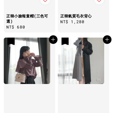
正韓小臉報童帽(三色可
正韓氣質毛衣背心
選)
Regular
NT$ 1,280
Regular
NT$ 680
price
price
優惠
優惠