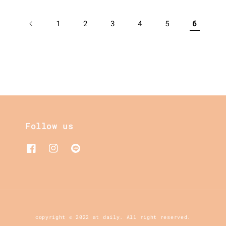
1
2
3
4
5
6
Follow us
copyright © 2022 at daily. All right reserved.