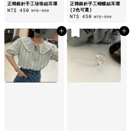
正韓銀針手工珍珠結耳環
正韓銀針手工蝴蝶結耳環
(2色可選)
Sale
NT$ 450
Regular
NT$ 550
Sale
NT$ 450
Regular
price
price
NT$ 550
price
price
優惠
售完