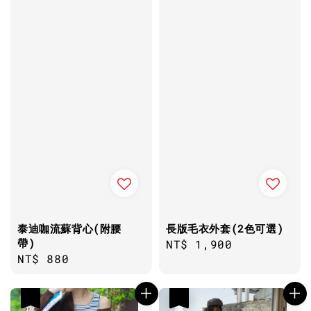
泰迪咖流蘇背心(附腰
長版毛衣外套(2色可選)
帶)
Regular
NT$ 1,900
Regular
NT$ 880
price
price
優惠
優惠