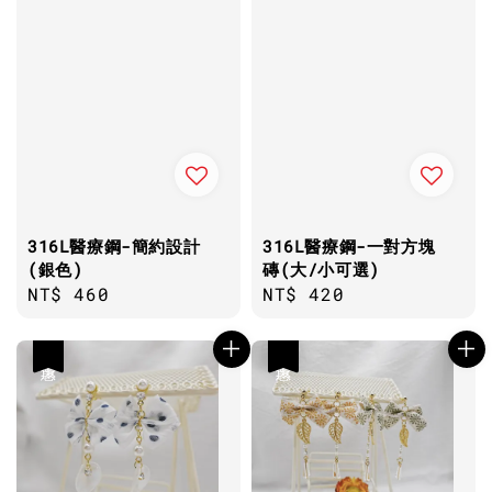
316L醫療鋼-簡約設計
316L醫療鋼-一對方塊
(銀色)
磚(大/小可選)
Regular
NT$ 460
Regular
NT$ 420
price
price
優惠
優惠