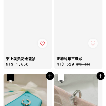
穿上就美花邊襯衫
正韓純銀三環戒
Regular
NT$ 1,650
Sale
NT$ 520
Regular
NT$ 550
price
price
price
優惠
優惠
售完