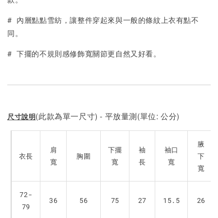
加入購物車
# 內層點點雪紡，讓整件穿起來與一般的條紋上衣有點不
同。
# 下擺的不規則感修飾寬關節更自然又好看。
(此款為單一尺寸) - 平放量測(單位: 公分)
尺寸說明
腋
肩
下擺
袖
袖口
衣長
胸圍
下
寬
寬
長
寬
寬
72-
36
56
75
27
15.5
26
79