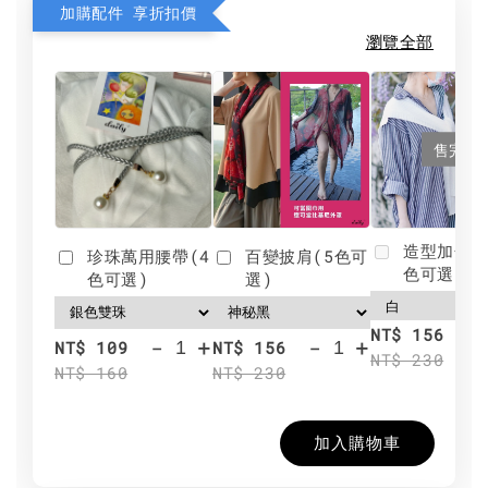
加購配件 享折扣價
瀏覽全部
售完
造型加分肩
珍珠萬用腰帶(4
百變披肩(5色可
色可選)
色可選)
選)
NT$ 156
-
+
-
+
NT$ 109
NT$ 156
NT$ 230
NT$ 160
NT$ 230
加入購物車