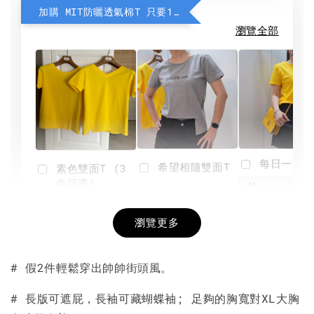
加購 MIT防曬透氣棉T 只要190元
瀏覽全部
每日一笑雙
希望相隨雙面T
素色雙面T (3
色可選)
-
NT$ 190
瀏覽更多
NT$ 450
-
+
-
+
NT$ 190
NT$ 190
NT$ 450
NT$ 450
# 假2件輕鬆穿出帥帥街頭風。
加入購物車
# 長版可遮屁，長袖可藏蝴蝶袖; 足夠的胸寬對XL大胸