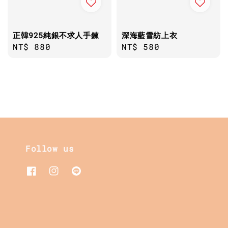
正韓925純銀不求人手鍊
深海藍雪紡上衣
Regular
NT$ 880
Regular
NT$ 580
price
price
Follow us