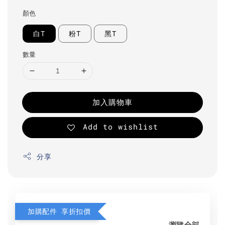
顏色
白T
粉T
黑T
數量
加入購物車
Add to wishlist
分享
加購配件 享折扣價
瀏覽全部