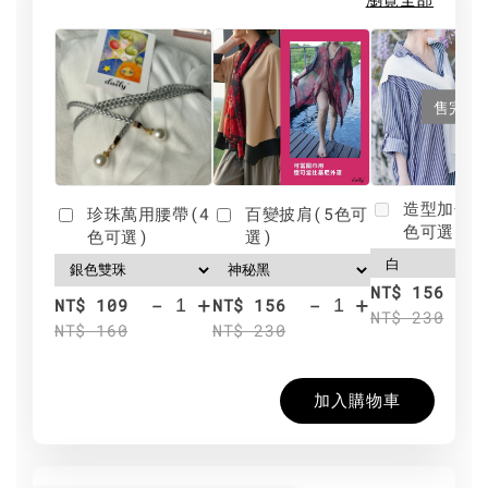
售完
造型加分肩
珍珠萬用腰帶(4
百變披肩(5色可
色可選)
色可選)
選)
NT$ 156
-
+
-
+
NT$ 109
NT$ 156
NT$ 230
NT$ 160
NT$ 230
加入購物車