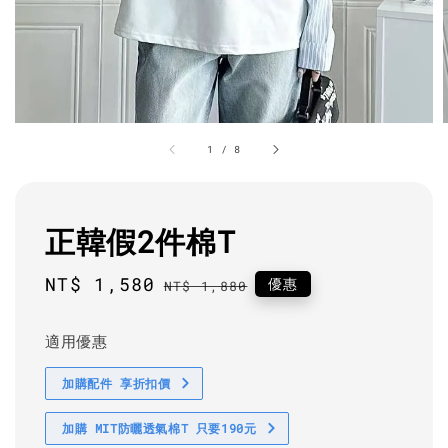
1
/
8
正韓假2件棉T
Sale
NT$ 1,580
Regular
優惠
NT$ 1,880
price
price
適用優惠
加購配件 享折扣價
加購 MIT防曬透氣棉T 只要190元