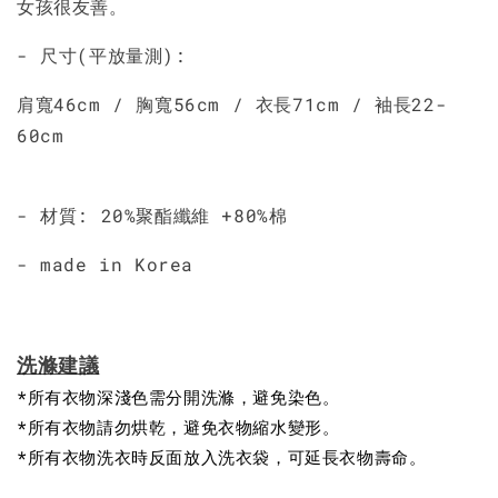
女孩很友善。
- 尺寸(平放量測):
肩寬46cm / 胸寬56cm / 衣長71cm / 袖長22-
60cm
- 材質: 20%聚酯纖維 +80%棉
- made in Korea
洗滌建議
*所有衣物深淺色需分開洗滌，避免染色。
*所有衣物請勿烘乾，避免衣物縮水變形。
*所有衣物洗衣時反面放入洗衣袋，可延長衣物壽命。