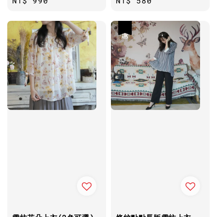
Regular
NT$ 990
Regular
NT$ 580
price
price
優惠