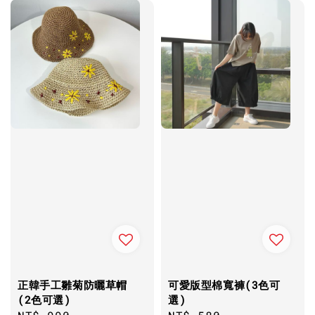
正韓手工雛菊防曬草帽
可愛版型棉寬褲(3色可
(2色可選)
選)