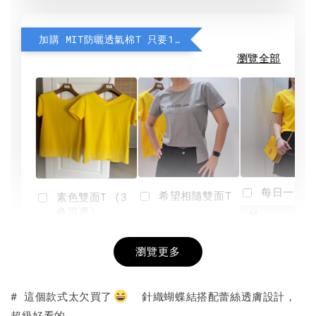
加購 MIT防曬透氣棉T 只要190元
瀏覽全部
每日一笑雙
希望相隨雙面T
素色雙面T (3
色可選)
-
NT$ 190
瀏覽更多
NT$ 450
-
+
-
+
NT$ 190
NT$ 190
NT$ 450
NT$ 450
# 這個款式太欠買了
針織蝴蝶結搭配蕾絲透膚設計，
超級好看的。