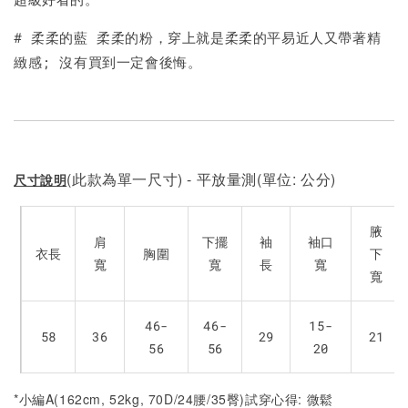
加入購物車
# 柔柔的藍 柔柔的粉，穿上就是柔柔的平易近人又帶著精
緻感; 沒有買到一定會後悔。
(此款為單一尺寸) - 平放量測(單位: 公分)
尺寸說明
腋
肩
下擺
袖
袖口
衣長
胸圍
下
寬
寬
長
寬
寬
46-
46-
15-
58
36
29
21
56
56
20
*小編A(162cm, 52kg, 70D/24腰/35臀)試穿心得: 微鬆