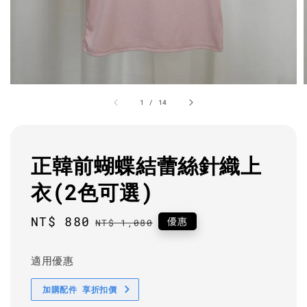
1
/
14
正韓前蝴蝶結蕾絲針織上
衣(2色可選)
Sale
NT$ 880
Regular
優惠
NT$ 1,080
price
price
適用優惠
加購配件 享折扣價