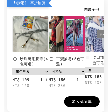
加購配件 享折扣價
瀏覽全部
售完
造型加分肩
珍珠萬用腰帶(4
百變披肩(5色可
色可選)
色可選)
選)
NT$ 156
-
+
-
+
NT$ 109
NT$ 156
NT$ 230
NT$ 160
NT$ 230
加入購物車