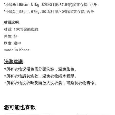
*小編B(158cm, 61kg, 82D/31腰/37.5臀)試穿心得:
貼身
*小編C(158cm, 67kg, 80D/31腰/40臀)試穿心得:
合身
材質說明
材質: 100%聚酯纖維
彈性: 好
厚度: 適中
made in Korea
洗滌建議
*所有衣物深淺色需分開洗滌，避免染色。
*所有衣物請勿烘乾，避免衣物縮水變形。
*所有衣物洗衣時反面放入洗衣袋，可延長衣物壽命。
您可能也喜歡