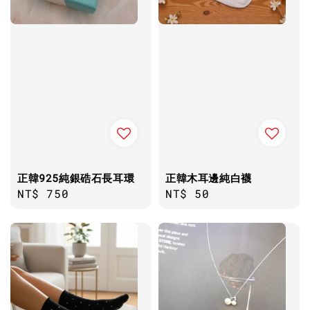
正韓925純銀硞石長耳環
正韓木耳邊純白襪
Regular
NT$ 750
Regular
NT$ 50
price
price