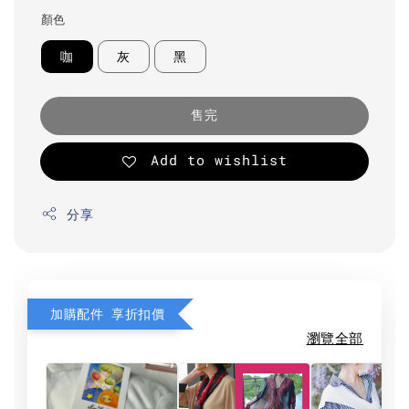
顏色
咖
灰
黑
售完
Add to wishlist
分享
加購配件 享折扣價
瀏覽全部