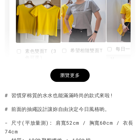
每日一笑雙
希望相隨雙面T
素色雙面T (3
色可選)
-
NT$ 190
瀏覽更多
NT$ 450
-
+
-
+
NT$ 190
NT$ 190
NT$ 450
NT$ 450
# 習慣穿棉質的水水也能滿滿時尚的款式來啦!
加入購物車
# 前面的抽繩設計讓妳自由決定今日風格喲。
- 尺寸(平放量測): 肩寬52cm /
胸寬60cm / 衣長
74cm