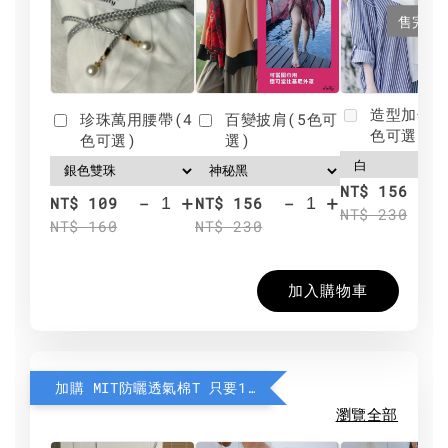
售完
造型加分肩
珍珠萬用腰帶(4
百變披肩(5色可
色可選)
色可選)
選)
NT$ 156
-
+
-
+
NT$ 109
NT$ 156
NT$ 230
NT$ 160
NT$ 230
加入購物車
加購 MIT防曬透氣棉T 只要190元
瀏覽全部