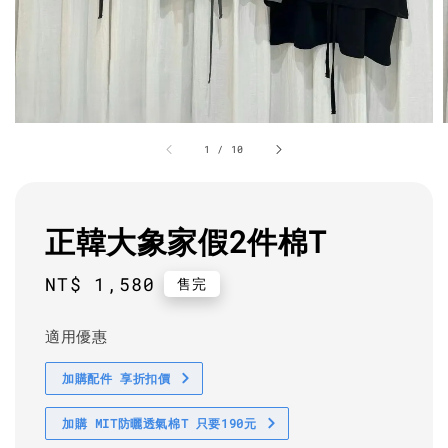
1
/
10
正韓大象家假2件棉T
Regular
NT$ 1,580
售完
price
適用優惠
加購配件 享折扣價
加購 MIT防曬透氣棉T 只要190元