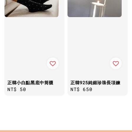
正韓小白點黑底中筒襪
正韓925純銀珍珠長項鍊
Regular
NT$ 50
Regular
NT$ 650
price
price