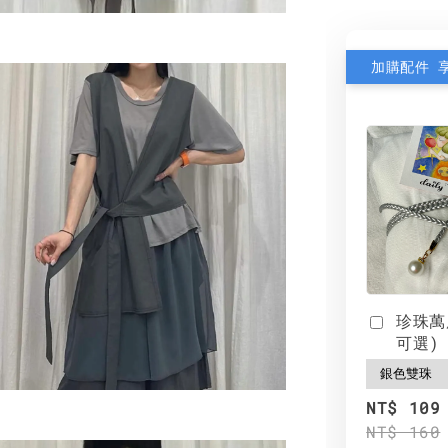
加購配件 
珍珠萬
可選)
NT$ 109
NT$ 160