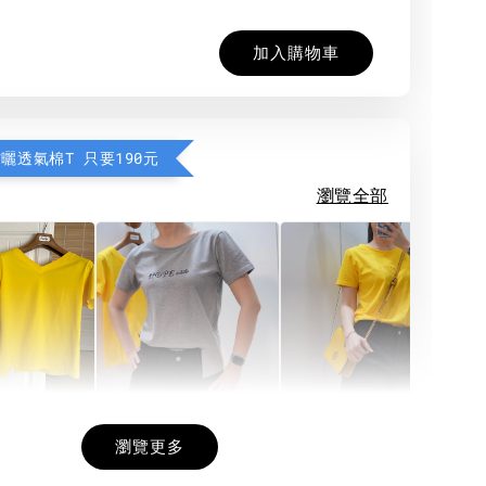
加入購物車
防曬透氣棉T 只要190元
瀏覽全部
希望相隨雙面T
每日一笑雙面T
面T (3色
瀏覽更多