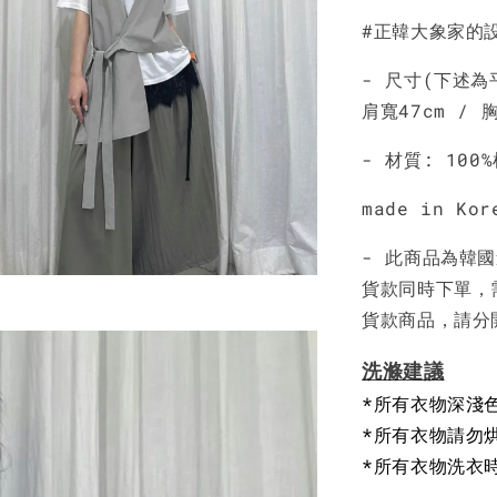
#正韓大象家的
NT$ 190
NT$ 450
- 尺寸(下述為
肩寬47cm / 胸
- 材質: 100
made in Kor
- 此商品為韓
貨款同時下單，
貨款商品，請分
洗滌建議
*所有衣物深淺
*所有衣物請勿
*所有衣物洗衣