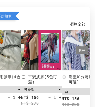
享折扣價
瀏覽全部
售完
用腰帶(4色
百變披肩(5色可
造型加分肩搭(4色
選)
可選)
-
+
-
+
NT$ 156
N
NT$ 156
NT$ 230
N
NT$ 230