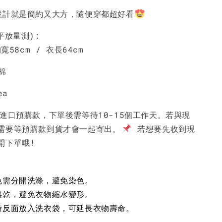
設計就是簡約又大方，隨便穿都超好看
-
+
-
+
-
+
NT$ 190
NT$ 190
N
NT$ 450
NT$ 450
N
平放量測):
寬58cm / 衣長64cm
加入購物車
%棉
ea
國進口預購款，下單後需等待10-15個工作天。若與現
需要等預購款到貨才會一起寄出。
若想要先收到現
開下單哦!
色需分開洗滌，避免染色。
烘乾，避免衣物縮水變形。
時反面放入洗衣袋，可延長衣物壽命。