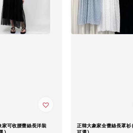
象家可收腰蕾絲長洋裝
正韓大象家全蕾絲長罩衫(
選)
可選)