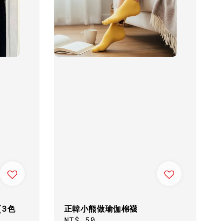
3色
正韓小熊做瑜伽棉襪
Regular
NT$ 50