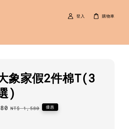
登入
購物車
大象家假2件棉T(3
選)
280
Regular
優惠
NT$ 1,580
price