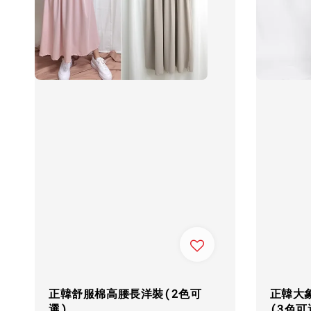
正韓舒服棉高腰長洋裝(2色可
正韓大
選)
(3色可