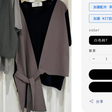
加購配件 
加購 MIT
color
白色棉T
數量
分享