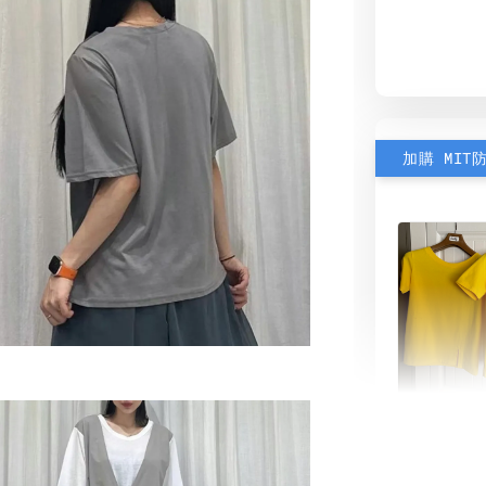
加購 MIT
素色雙
可選)