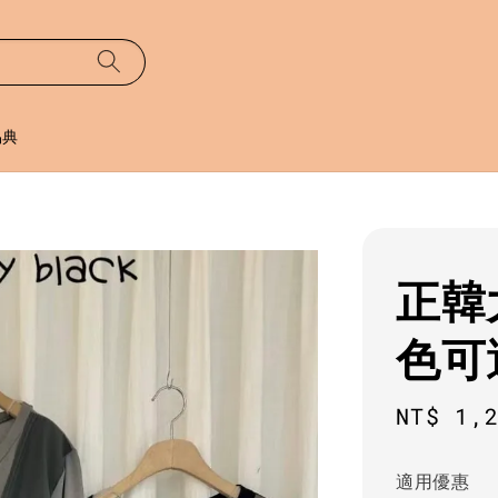
易典
正韓
色可
Sale
NT$ 1,
price
適用優惠