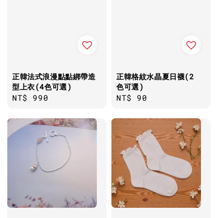
正韓法式浪漫點點綁帶造
正韓格紋水晶夏日襪(2
型上衣(4色可選)
色可選)
Regular
NT$ 990
Regular
NT$ 90
price
price