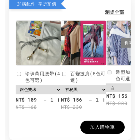
加購配件 享折扣價
瀏覽全部
售完
造型加分肩
珍珠萬用腰帶(4
百變披肩(5色可
色可選)
色可選)
選)
NT$ 156
-
+
-
+
NT$ 109
NT$ 156
NT$ 230
NT$ 160
NT$ 230
加入購物車