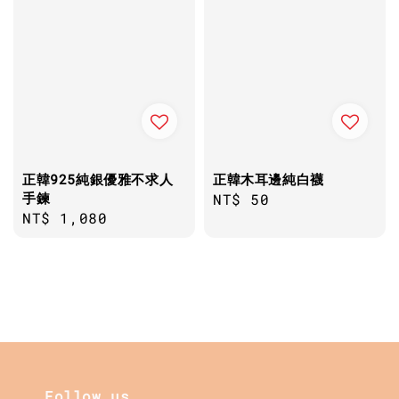
正韓925純銀優雅不求人
正韓木耳邊純白襪
手鍊
Regular
NT$ 50
Regular
NT$ 1,080
price
price
Follow us