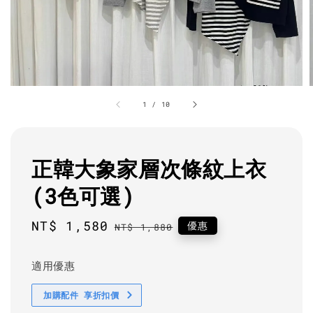
1
/
10
正韓大象家層次條紋上衣
(3色可選)
Sale
NT$ 1,580
Regular
優惠
NT$ 1,880
price
price
適用優惠
加購配件 享折扣價