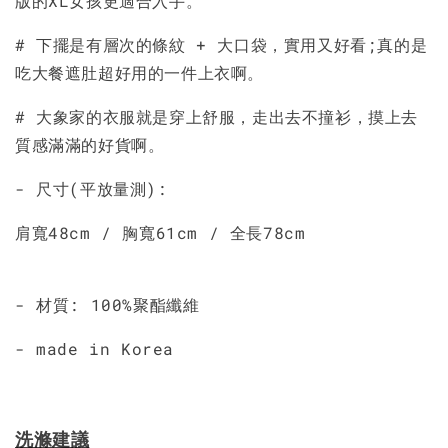
版的XL女孩更適合入手。
加入購物車
# 下擺是有層次的條紋 + 大口袋，實用又好看;真的是
吃大餐遮肚超好用的一件上衣啊。
# 大象家的衣服就是穿上舒服，走出去不撞衫，摸上去
質感滿滿的好貨啊。
- 尺寸(平放量測):
肩寬48cm / 胸寬61cm / 全長78cm
- 材質: 100%聚酯纖維
- made in Korea
洗滌建議