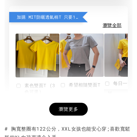
加購 MIT防曬透氣棉T 只要190元
瀏覽全部
每日一笑雙
希望相隨雙面T
素色雙面T (3
色可選)
-
NT$ 190
瀏覽更多
NT$ 450
-
+
-
+
NT$ 190
NT$ 190
NT$ 450
NT$ 450
# 胸寬整圈有122公分，XXL女孩也能安心穿;喜歡寬鬆