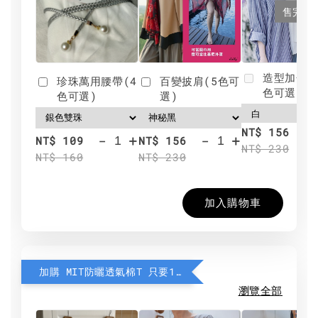
售完
造型加分肩
珍珠萬用腰帶(4
百變披肩(5色可
色可選)
色可選)
選)
NT$ 156
-
+
-
+
NT$ 109
NT$ 156
NT$ 230
NT$ 160
NT$ 230
加入購物車
加購 MIT防曬透氣棉T 只要190元
瀏覽全部