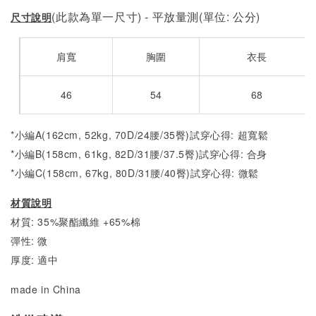
(此款為單一尺寸) - 平放量測(單位: 公分)
尺寸說明
肩寬
胸圍
衣長
46
54
68
*小編A(162cm, 52kg, 70D/24腰/35臀)試穿心得: 超寬鬆
*小編B(158cm, 61kg, 82D/31腰/37.5臀)試穿心得: 合身
*小編C(158cm, 67kg, 80D/31腰/40臀)試穿心得: 微
鬆
材質說明
材質: 35%聚酯纖維 +65%棉
彈性: 微
厚度: 適中
made in China