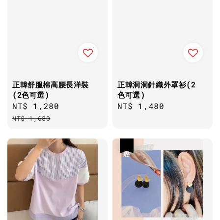
正韓舒服棉高腰長洋裝
正韓洞洞針織外罩衫(2
(2色可選)
色可選)
Sale
NT$ 1,280
Regular
Regular
NT$ 1,480
price
price
price
NT$ 1,680
優惠