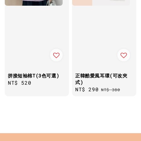
拼接短袖棉T(3色可選)
正韓酷愛風耳環(可改夾
式)
Regular
NT$ 520
Sale
NT$ 290
Regular
price
NT$ 380
price
price