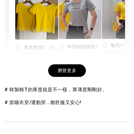
每日一笑雙
希望相隨雙面T
素色雙面T (3
色可選)
-
NT$ 190
瀏覽更多
NT$ 450
-
+
-
+
NT$ 190
NT$ 190
NT$ 450
NT$ 450
# 韓製棉T的厚度就是不一樣，厚薄度剛剛好。
加入購物車
# 當睡衣穿/運動穿...都舒服又安心!