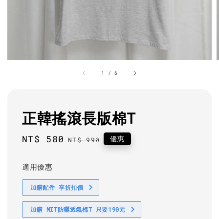
1
/
6
正韓搖滾長版棉T
Sale
NT$ 580
Regular
優惠
NT$ 990
price
price
適用優惠
加購配件 享折扣價
加購 MIT防曬透氣棉T 只要190元