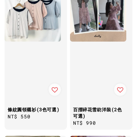
條紋圓領襯衫(3色可選)
百摺碎花雪紡洋裝(2色
可選)
Regular
NT$ 550
Regular
NT$ 990
price
price