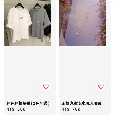
純色純棉短袖(2色可選)
正韓典雅淡水珍珠項鍊
Regular
NT$ 580
Regular
NT$ 780