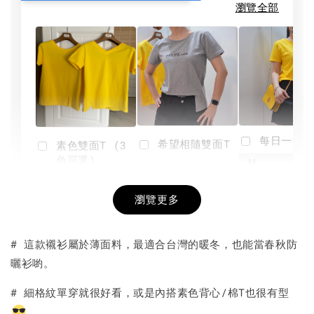
瀏覽全部
每日一笑雙
希望相隨雙面T
素色雙面T (3
色可選)
-
NT$ 190
瀏覽更多
NT$ 450
-
+
-
+
NT$ 190
NT$ 190
NT$ 450
NT$ 450
# 這款襯衫屬於薄面料，最適合台灣的暖冬，也能當春秋防
曬衫喲。
加入購物車
# 細格紋單穿就很好看，或是內搭素色背心/棉T也很有型
。