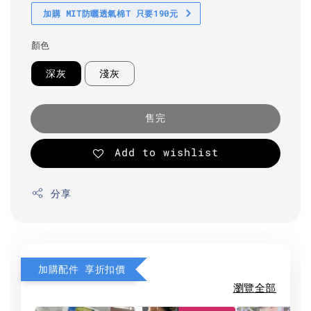
加購 MIT防曬透氣棉T 只要190元
顏色
深灰
淺灰
售完
Add to wishlist
分享
加購配件 享折扣價
瀏覽全部