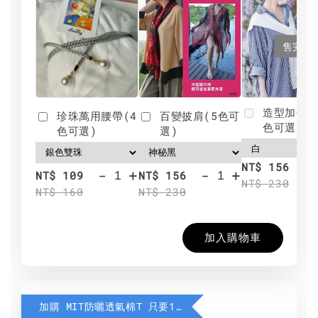
售完
造型加分肩
珍珠萬用腰帶(4
百變披肩(5色可
色可選)
色可選)
選)
NT$ 156
-
+
-
+
NT$ 109
NT$ 156
NT$ 230
NT$ 160
NT$ 230
加入購物車
加購 MIT防曬透氣棉T 只要190元