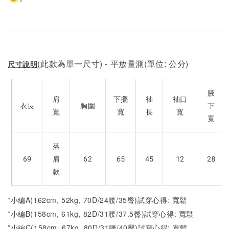
(此款為單一尺寸) - 平放量測(單位: 公分)
尺寸說明
腋
肩
下擺
袖
袖口
衣長
胸圍
下
寬
寬
長
寬
寬
落
69
肩
62
65
45
12
28
款
*小編A(162cm, 52kg, 70D/24腰/35臀)試穿心得: 寬鬆
*小編B(158cm, 61kg, 82D/31腰/37.5臀)試穿心得:
寬鬆
*小編C(158cm, 67kg, 80D/31腰/40臀)試穿心得: 寬鬆