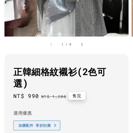
1
/
9
正韓細格紋襯衫(2色可
選)
Sale
NT$ 990
Regular
售完
NT$ 1,280
price
price
適用優惠
加購配件 享折扣價