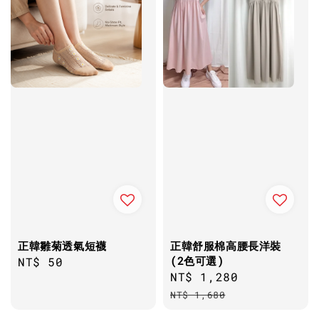
正韓雛菊透氣短襪
正韓舒服棉高腰長洋裝
(2色可選)
Regular
NT$ 50
Sale
NT$ 1,280
Regular
price
price
price
NT$ 1,680