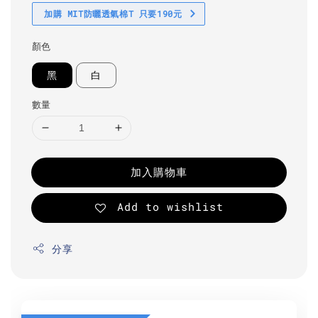
加購 MIT防曬透氣棉T 只要190元
顏色
黑
白
數量
加入購物車
Add to wishlist
分享