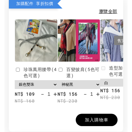
加購配件 享折扣價
瀏覽全部
售完
造型加分肩
珍珠萬用腰帶(4
百變披肩(5色可
色可選)
色可選)
選)
NT$ 156
-
+
-
+
NT$ 109
NT$ 156
NT$ 230
NT$ 160
NT$ 230
加入購物車