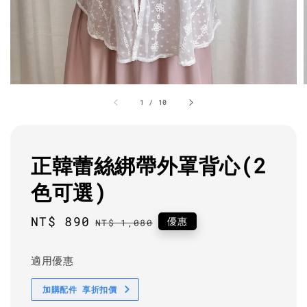
1
/
10
正韓蕾絲綁帶外罩背心(2
色可選)
Sale
NT$ 890
Regular
優惠
NT$ 1,080
price
price
適用優惠
加購配件 享折扣價