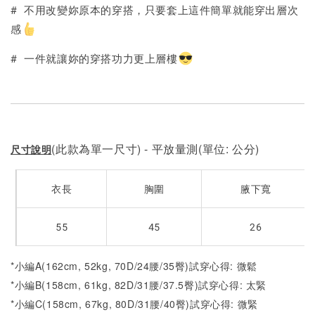
加入購物車
# 不用改變妳原本的穿搭，只要套上這件簡單就能穿出層次
感
# 一件就讓妳的穿搭功力更上層樓
(此款為單一尺寸) - 平放量測(單位: 公分)
尺寸說明
衣長
胸圍
腋下寬
55
45
26
*小編A(162cm, 52kg, 70D/24腰/35臀)試穿心得: 微鬆
*小編B(158cm, 61kg, 82D/31腰/37.5臀)試穿心得: 太緊
*小編C(158cm, 67kg, 80D/31腰/40臀)試穿心得: 微緊