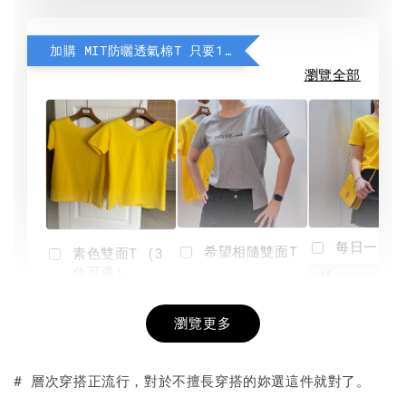
加購 MIT防曬透氣棉T 只要190元
瀏覽全部
每日一笑雙
希望相隨雙面T
素色雙面T (3
色可選)
-
NT$ 190
瀏覽更多
NT$ 450
-
+
-
+
NT$ 190
NT$ 190
NT$ 450
NT$ 450
# 層次穿搭正流行，對於不擅長穿搭的妳選這件就對了。