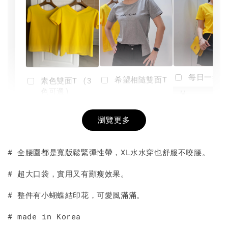
每日一笑雙
希望相隨雙面T
素色雙面T (3
色可選)
-
NT$ 190
瀏覽更多
NT$ 450
-
+
-
+
NT$ 190
NT$ 190
NT$ 450
NT$ 450
# 全腰圍都是寬版鬆緊彈性帶，XL水水穿也舒服不咬腰。
加入購物車
# 超大口袋，實用又有顯瘦效果。
# 整件有小蝴蝶結印花，可愛風滿滿。
# made in Korea