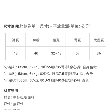
(此款為單一尺寸) - 平放量測(單位: 公分)
尺寸說明
褲長
褲檔
腰寬
臀寬
大腿寬
43
40
32-48
57
36
*小編A(162cm, 52kg, 70D/24腰/35臀)試穿心得: 合身偏鬆
*小編B(158cm, 61kg, 82D/31腰/37.5臀)試穿心得: 合身
*小編C(158cm, 67kg, 80D/31腰/40臀)試穿心得:
微緊
材質說明
材質: 牛仔挺版面料
彈性: 無彈性