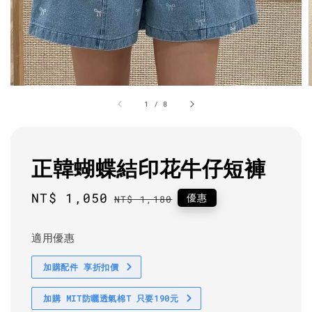
1
/
8
正韓蝴蝶結印花牛仔短褲
Sale
NT$ 1,050
Regular
優惠
NT$ 1,180
price
price
適用優惠
加購配件 享折扣價
加購 MIT防曬透氣棉T 只要190元