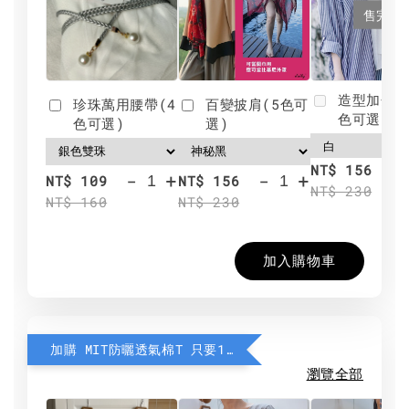
售完
造型加分肩
珍珠萬用腰帶(4
百變披肩(5色可
色可選)
色可選)
選)
NT$ 156
-
+
-
+
NT$ 109
NT$ 156
NT$ 230
NT$ 160
NT$ 230
加入購物車
加購 MIT防曬透氣棉T 只要190元
瀏覽全部