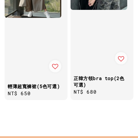
正韓方領bra top(2色
可選)
輕薄超寬褲裙(5色可選)
Regular
NT$ 680
Regular
NT$ 650
price
price