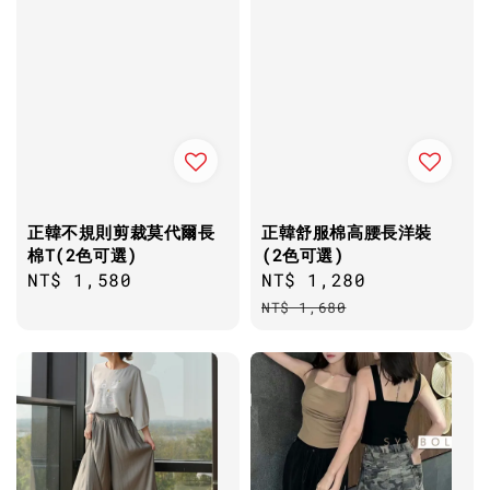
正韓不規則剪裁莫代爾長
正韓舒服棉高腰長洋裝
棉T(2色可選)
(2色可選)
Regular
NT$ 1,580
Sale
NT$ 1,280
Regular
price
price
price
NT$ 1,680