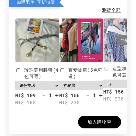
加購配件 享折扣價
瀏覽全部
售完
造型加分肩
珍珠萬用腰帶(4
百變披肩(5色可
色可選)
色可選)
選)
NT$ 156
-
+
-
+
NT$ 109
NT$ 156
NT$ 230
NT$ 160
NT$ 230
加入購物車