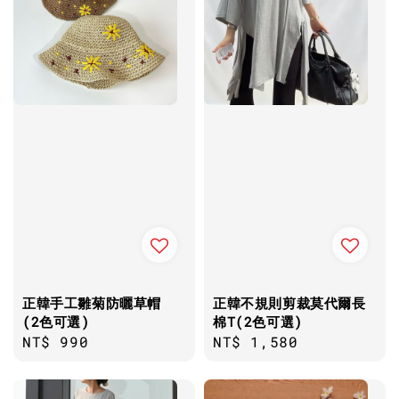
正韓手工雛菊防曬草帽
正韓不規則剪裁莫代爾長
(2色可選)
棉T(2色可選)
Regular
NT$ 990
Regular
NT$ 1,580
price
price