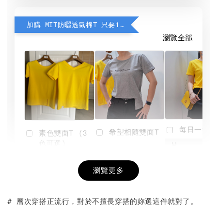
加購 MIT防曬透氣棉T 只要190元
瀏覽全部
每日一笑雙
希望相隨雙面T
素色雙面T (3
色可選)
-
NT$ 190
瀏覽更多
NT$ 450
-
+
-
+
NT$ 190
NT$ 190
NT$ 450
NT$ 450
# 層次穿搭正流行，對於不擅長穿搭的妳選這件就對了。
加入購物車