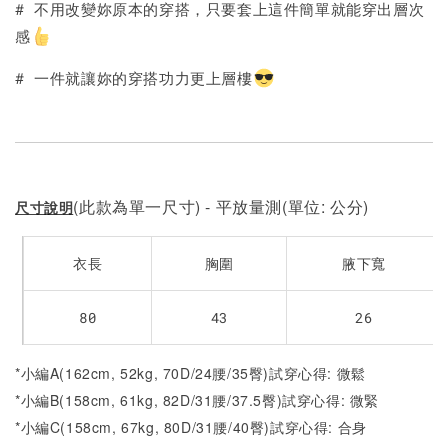
# 不用改變妳原本的穿搭，只要套上這件簡單就能穿出層次
感
# 一件就讓妳的穿搭功力更上層樓
(此款為單一尺寸) - 平放量測(單位: 公分)
尺寸說明
衣長
胸圍
腋下寬
80
43
26
*小編A(162cm, 52kg, 70D/24腰/35臀)試穿心得: 微鬆
*小編B(158cm, 61kg, 82D/31腰/37.5臀)試穿心得: 微緊
*小編C(158cm, 67kg, 80D/31腰/40臀)試穿心得: 合身