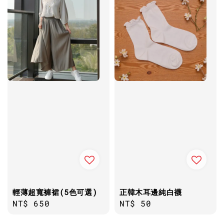
輕薄超寬褲裙(5色可選)
正韓木耳邊純白襪
Regular
NT$ 650
Regular
NT$ 50
price
price