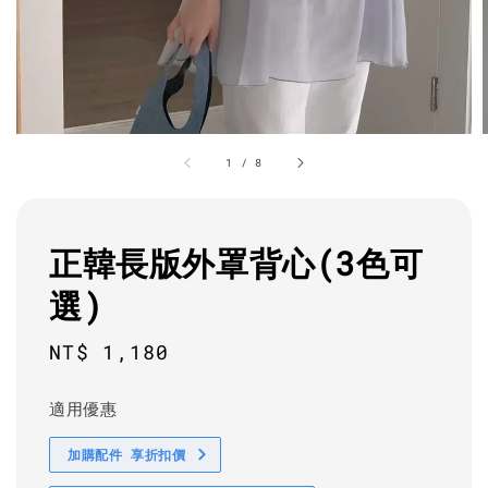
1
/
8
正韓長版外罩背心(3色可
選)
Regular
NT$ 1,180
price
適用優惠
加購配件 享折扣價