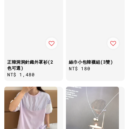
正韓洞洞針織外罩衫(2
絲巾小包韓襪組(3雙)
色可選)
Regular
NT$ 180
Regular
NT$ 1,480
price
price