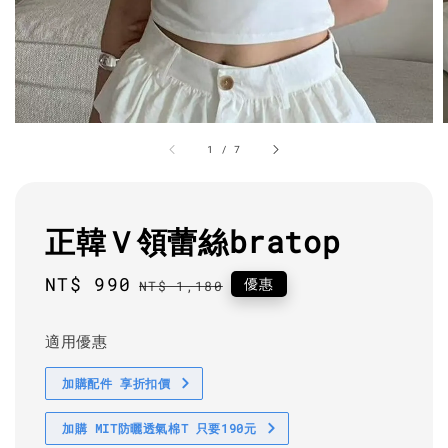
1
/
7
正韓Ｖ領蕾絲bratop
Sale
NT$ 990
Regular
優惠
NT$ 1,180
price
price
適用優惠
加購配件 享折扣價
加購 MIT防曬透氣棉T 只要190元