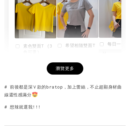
每日一笑雙
希望相隨雙面T
素色雙面T (3
色可選)
-
NT$ 190
瀏覽更多
NT$ 450
-
+
-
+
NT$ 190
NT$ 190
NT$ 450
NT$ 450
# 前後都是深Ｖ款的bratop，加上蕾絲，不止超顯身材曲
線還性感滿分
加入購物車
# 想辣就選我!!!