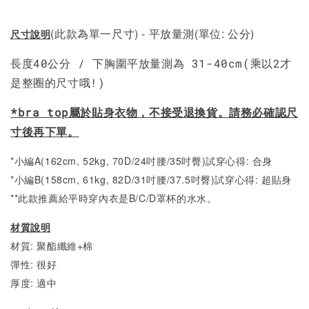
(此款為單一尺寸) - 平放量測(單位: 公分)
尺寸說明
長度40公分 / 下胸圍平放量測為 31-40cm(乘以2才
是整圈的尺寸哦!)
*bra top屬於貼身衣物，不接受退換貨。請務必確認尺
寸後再下單。
*小編A(162cm, 52kg, 70D/24吋腰/35吋臀)試穿心得: 合身
*小編B(158cm, 61kg, 82D/31吋腰/37.5吋臀)試穿心得: 超貼身
**此款推薦給平時穿內衣是B/C/D罩杯的水水。
材質說明
材質: 聚酯纖維+棉
彈性: 很好
厚度: 適中