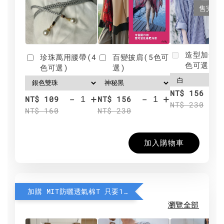
售完
造型加分肩
珍珠萬用腰帶(4
百變披肩(5色可
色可選)
色可選)
選)
NT$ 156
-
+
-
+
NT$ 109
NT$ 156
NT$ 230
NT$ 160
NT$ 230
加入購物車
加購 MIT防曬透氣棉T 只要190元
瀏覽全部