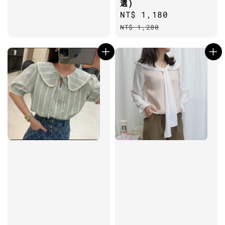
選)
Sale
NT$ 1,180
Regular
price
price
NT$ 1,280