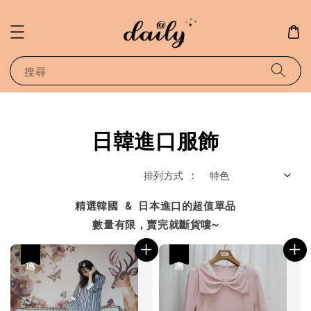
搜尋
日韓進口服飾
排列方式 :
精選韓國 & 日本進口的超值單品
數量有限，賣完就斷貨嘍~
優惠
優惠