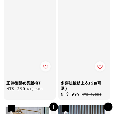
正韓後開衩長版棉T
多穿法皺皺上衣(2色可
選)
Sale
NT$ 390
Regular
NT$ 580
Sale
NT$ 999
Regular
price
price
NT$ 1,088
price
price
優惠
優惠