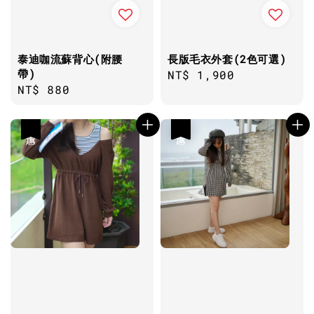
泰迪咖流蘇背心(附腰
長版毛衣外套(2色可選)
帶)
Regular
NT$ 1,900
Regular
NT$ 880
price
price
優惠
優惠