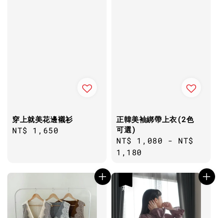
穿上就美花邊襯衫
正韓美袖綁帶上衣(2色
可選)
Regular
NT$ 1,650
Regular
NT$ 1,080
-
NT$
price
price
1,180
優惠