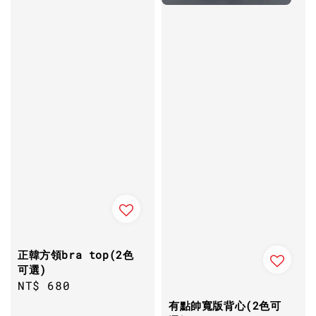
正韓方領bra top(2色
可選)
Regular
NT$ 680
price
有點帥寬版背心(2色可