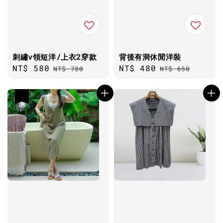
刺繡v領短洋/上衣2穿款
背後有洞休閒洋裝
Sale
NT$ 580
Regular
Sale
NT$ 480
Regular
NT$ 780
NT$ 650
price
price
price
price
優惠