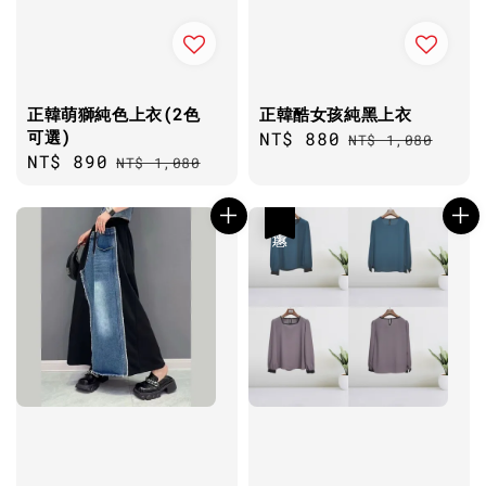
正韓萌獅純色上衣(2色
正韓酷女孩純黑上衣
可選)
Sale
NT$ 880
Regular
NT$ 1,080
Sale
NT$ 890
Regular
NT$ 1,080
price
price
price
price
優惠