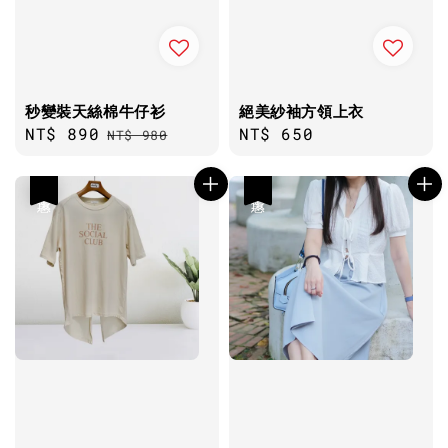
秒變裝天絲棉牛仔衫
絕美紗袖方領上衣
Sale
NT$ 890
Regular
Regular
NT$ 650
NT$ 980
price
price
price
優惠
優惠