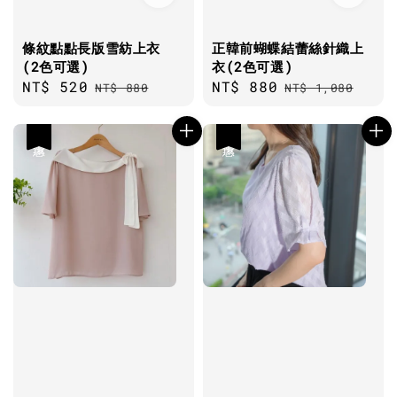
條紋點點長版雪紡上衣
正韓前蝴蝶結蕾絲針織上
(2色可選)
衣(2色可選)
Sale
NT$ 520
Regular
Sale
NT$ 880
Regular
NT$ 880
NT$ 1,080
price
price
price
price
優惠
優惠