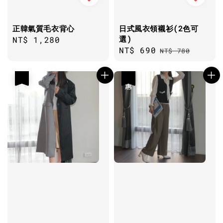
正韓氣質毛衣背心
日式風衣領襯衫(2色可
選)
Regular
NT$ 1,280
Sale
NT$ 690
Regular
price
NT$ 780
price
price
優惠
優惠