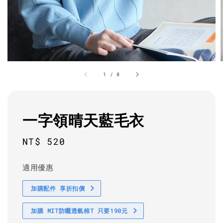
1
/
8
一字領晴天藍毛衣
Regular
NT$ 520
price
適用優惠
加購配件 享折扣價
加購 MIT防曬透氣棉T 只要190元