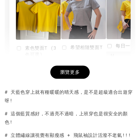
每日一笑雙
希望相隨雙面T
素色雙面T (3
色可選)
-
NT$ 190
瀏覽更多
NT$ 450
-
+
-
+
NT$ 190
NT$ 190
NT$ 450
NT$ 450
# 天藍色穿上就有種暖暖的晴天感，是不是超級適合出遊穿
呀!
加入購物車
# 這個藍質感好，不過亮不過暗，上班穿也是很安全的顏
色!
# 立體繡線讓視覺有顯瘦感 + 飛鼠袖設計活潑不老氣!!!