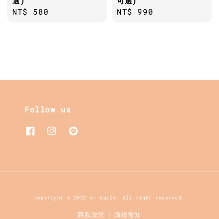
選)
可選)
Regular
NT$ 580
Regular
NT$ 990
price
price
Follow us
copyright © 2022 at daily. All right reserved.
隱私政策
購物需知
|