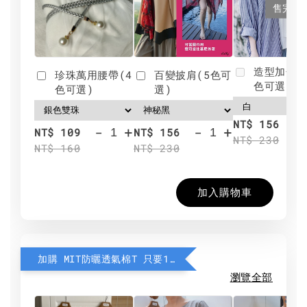
售完
造型加分肩
珍珠萬用腰帶(4
百變披肩(5色可
色可選)
色可選)
選)
NT$ 156
-
+
-
+
NT$ 109
NT$ 156
NT$ 230
NT$ 160
NT$ 230
加入購物車
加購 MIT防曬透氣棉T 只要190元
瀏覽全部