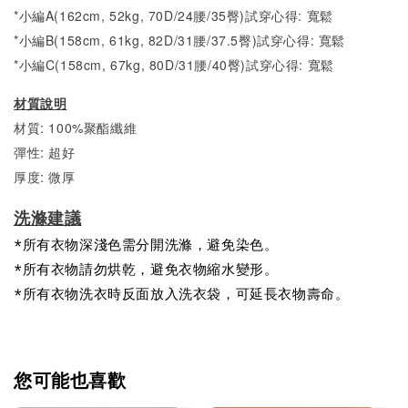
*小編A(162cm, 52kg, 70D/24腰/35臀)試穿心得: 寬鬆
*小編B(158cm, 61kg, 82D/31腰/37.5臀)試穿心得:
寬
鬆
*小編C(158cm, 67kg, 80D/31腰/40臀)試穿心得:
寬
鬆
材質說明
材質: 100%聚酯纖維
彈性: 超好
厚度: 微厚
洗滌建議
*所有衣物深淺色需分開洗滌，避免染色。
*所有衣物請勿烘乾，避免衣物縮水變形。
*所有衣物洗衣時反面放入洗衣袋，可延長衣物壽命。
您可能也喜歡