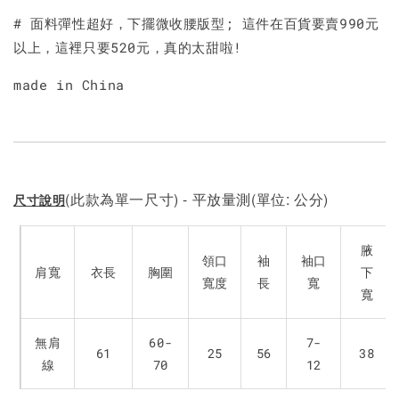
# 面料彈性超好，下擺微收腰版型; 這件在百貨要賣990元
以上，這裡只要520元，真的太甜啦!
made in China
(此款為單一尺寸) - 平放量測(單位: 公分)
尺寸說明
腋
領口
袖
袖口
肩寬
衣長
胸圍
下
寬度
長
寬
寬
無肩
60-
7-
61
25
56
38
線
70
12