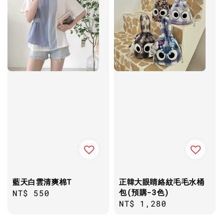
藍天白雲清爽棉T
正韓大眼睛絡紋毛毛水桶
包(預購-3色)
Regular
NT$ 550
Regular
NT$ 1,280
price
price