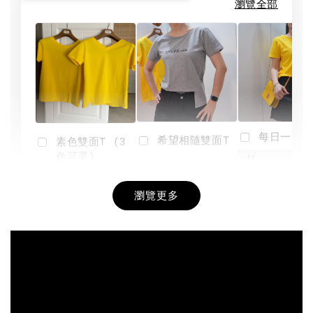
瀏覽全部
每日一笑雙
希望相隨雙面T
素色雙面T (3
色可選)
-
NT$ 190
瀏覽更多
NT$ 450
-
+
-
+
NT$ 190
NT$ 190
NT$ 450
NT$ 450
加入購物車