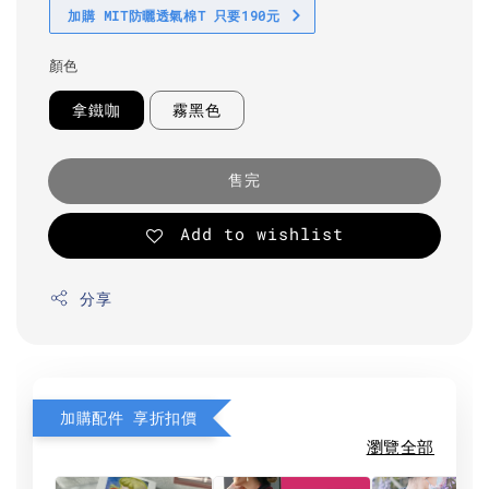
加購 MIT防曬透氣棉T 只要190元
顏色
拿鐵咖
霧黑色
售完
Add to wishlist
分享
加購配件 享折扣價
瀏覽全部