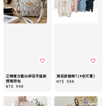
正韓復古藍白碎花手提斜
洞花拼接棉T(4色可選)
揹兩用包
Regular
NT$ 580
Regular
NT$ 990
price
price