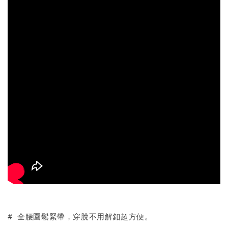
# 全腰圍鬆緊帶，穿脫不用解釦超方便。