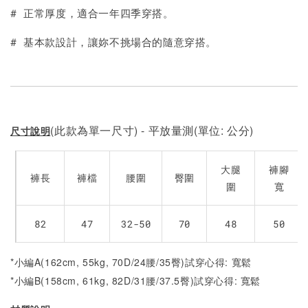
# 正常厚度，適合一年四季穿搭。
# 基本款設計，讓妳不挑場合的隨意穿搭。
(此款為單一尺寸) - 平放量測(單位: 公分)
尺寸說明
大腿
褲腳
褲長
褲檔
腰圍
臀圍
圍
寬
82
47
32-50
70
48
50
*小編A(162cm, 55kg, 70D/24腰/35臀)試穿心得: 寬鬆
*小編B(158cm, 61kg, 82D/31腰/37.5臀)試穿心得: 寬鬆