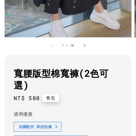
1
/
10
寬腰版型棉寬褲(2色可
選)
Regular
NT$ 580
售完
price
適用優惠
加購配件 享折扣價