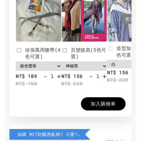
售完
造型加分肩
珍珠萬用腰帶(4
百變披肩(5色可
色可選)
色可選)
選)
NT$ 156
-
+
-
+
NT$ 109
NT$ 156
NT$ 230
NT$ 160
NT$ 230
加入購物車
加購 MIT防曬透氣棉T 只要190元