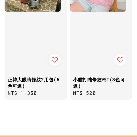
正韓大眼睛條紋2用包(6
小貓打盹條紋棉T(3色可
色可選)
選)
Regular
NT$ 1,350
Regular
NT$ 520
price
price