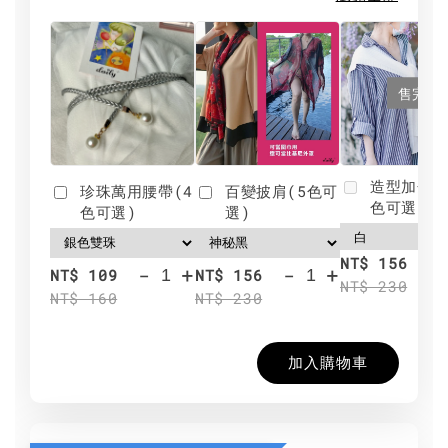
售完
造型加分肩
珍珠萬用腰帶(4
百變披肩(5色可
色可選)
色可選)
選)
NT$ 156
-
+
-
+
NT$ 109
NT$ 156
NT$ 230
NT$ 160
NT$ 230
加入購物車