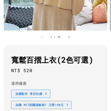
1
/
10
寬鬆百摺上衣(2色可選)
Regular
NT$ 520
price
適用優惠
加購配件 享折扣價
加購 MIT防曬透氣棉T 只要190元