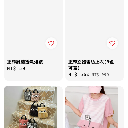
正韓雛菊透氣短襪
正韓立體雪紡上衣(3色
可選)
Regular
NT$ 50
Sale
NT$ 650
Regular
price
NT$ 990
price
price