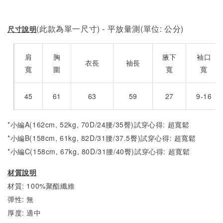
(此款為單一尺寸) - 平放量測(單位: 公分)
尺寸說明
肩
胸
腋下
袖口
衣長
袖長
寬
圍
寬
寬
45
61
63
59
27
9-16
*小編A(162cm, 52kg, 70D/24腰/35臀)試穿心得: 超寬鬆
*小編B(158cm, 61kg, 82D/31腰/37.5臀)試穿心得: 超
寬
鬆
*小編C(158cm, 67kg, 80D/31腰/40臀)試穿心得: 超
寬
鬆
材質說明
材質: 100%聚酯纖維
彈性: 無
厚度: 適中