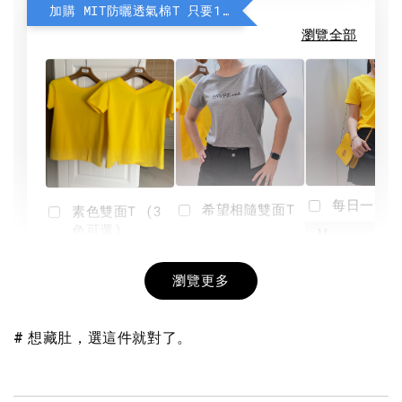
加購 MIT防曬透氣棉T 只要190元
瀏覽全部
每日一笑雙
希望相隨雙面T
素色雙面T (3
色可選)
-
NT$ 190
瀏覽更多
NT$ 450
-
+
-
+
NT$ 190
NT$ 190
NT$ 450
NT$ 450
# 想藏肚，選這件就對了。
加入購物車