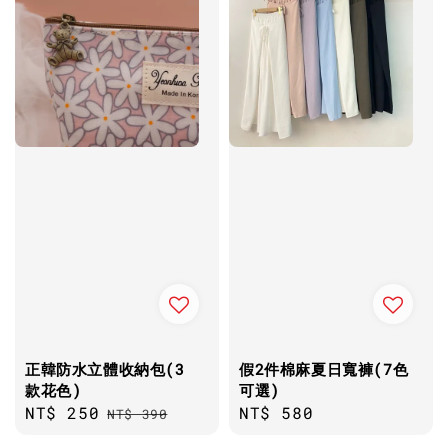
正韓防水立體收納包(3
假2件棉麻夏日寬褲(7色
款花色)
可選)
Sale
NT$ 250
Regular
Regular
NT$ 580
NT$ 390
price
price
price