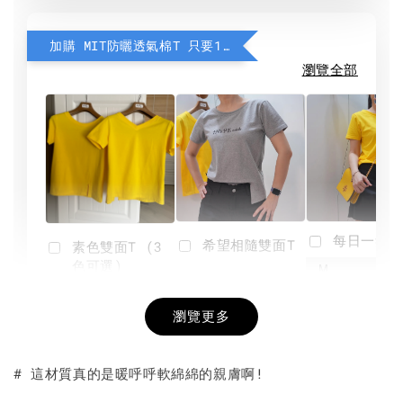
加購 MIT防曬透氣棉T 只要190元
瀏覽全部
每日一笑雙
希望相隨雙面T
素色雙面T (3
色可選)
-
NT$ 190
瀏覽更多
NT$ 450
-
+
-
+
NT$ 190
NT$ 190
NT$ 450
NT$ 450
# 這材質真的是暖呼呼軟綿綿的親膚啊!
加入購物車