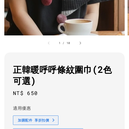
1
/
10
正韓暖呼呼條紋圍巾(2色
可選)
Regular
NT$ 650
price
適用優惠
加購配件 享折扣價