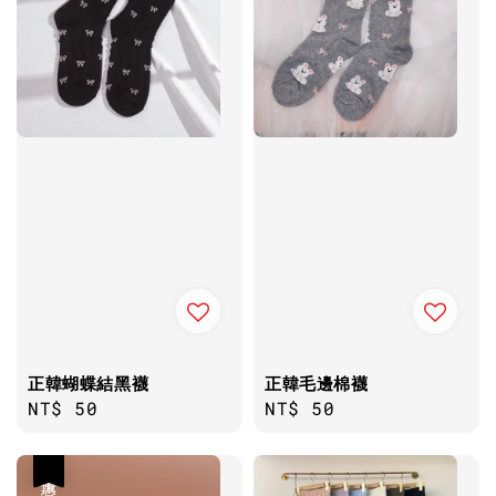
正韓蝴蝶結黑襪
正韓毛邊棉襪
Regular
NT$ 50
Regular
NT$ 50
price
price
優惠