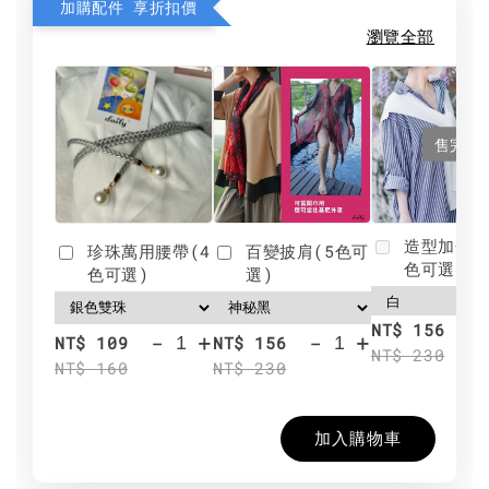
加購配件 享折扣價
瀏覽全部
售完
造型加分肩
珍珠萬用腰帶(4
百變披肩(5色可
色可選)
色可選)
選)
NT$ 156
-
+
-
+
NT$ 109
NT$ 156
NT$ 230
NT$ 160
NT$ 230
加入購物車