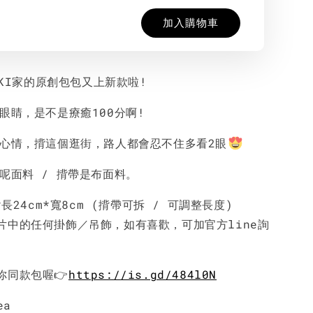
加入購物車
MAKI家的原創包包又上新款啦!
大眼睛，是不是療癒100分啊!
好心情，揹這個逛街，路人都會忍不住多看2眼
呢面料 / 揹帶是布面料。
*長24cm*寬8cm (揹帶可拆 / 可調整長度)
片中的任何掛飾／吊飾，如有喜歡，可加官方line詢
你同款包喔👉
https://is.gd/484l0N
ea