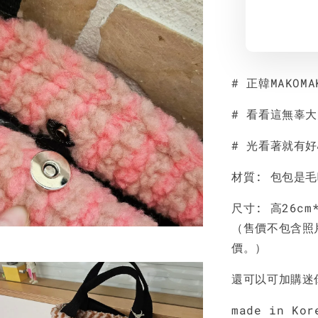
# 正韓MAKO
# 看看這無辜
# 光看著就有
材質: 包包是毛
尺寸: 高26cm
（售價不包含照
價。）
還可以可加購迷
made in Kor