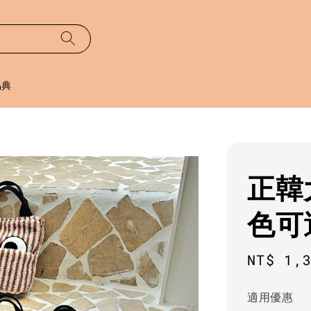
易典
正韓
色可
Regula
NT$ 1,
price
適用優惠