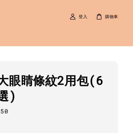
登入
購物車
大眼睛條紋2用包(6
選)
r
350