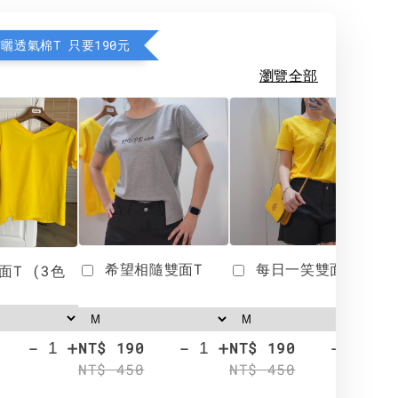
防曬透氣棉T 只要190元
瀏覽全部
希望相隨雙面T
每日一笑雙面T
面T (3色
-
+
-
+
-
+
NT$ 190
NT$ 190
N
NT$ 450
NT$ 450
N