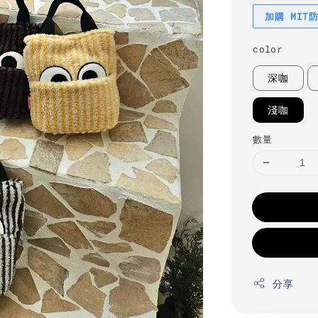
加購 MIT
color
深咖
淺咖
數量
分享