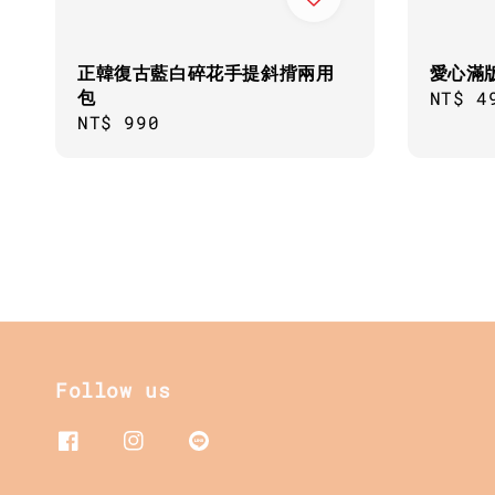
正韓復古藍白碎花手提斜揹兩用
愛心滿
包
Sale
NT$ 4
Regular
NT$ 990
price
price
Follow us