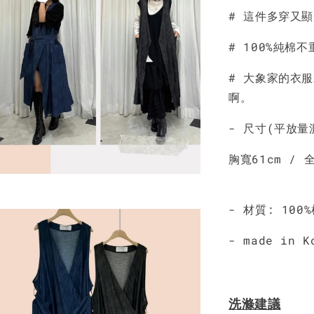
# 這件多穿又
NT$ 190
NT$ 450
# 100%純棉
# 大象家的衣
啊。
- 尺寸(平放量
胸寬61cm / 全
- 材質: 10
- made in K
洗滌建議