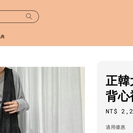
易典
正韓
背心
Regula
NT$ 2,
price
適用優惠