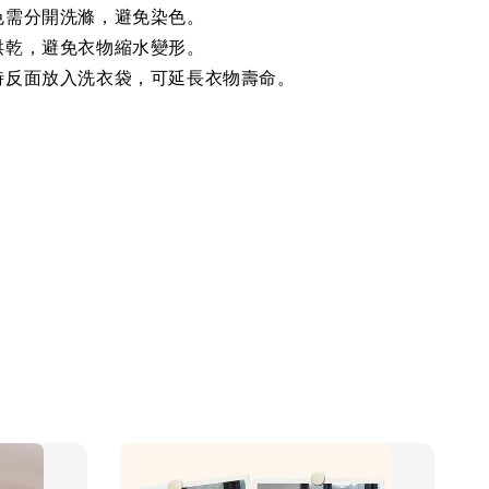
色需分開洗滌，避免染色。
烘乾，避免衣物縮水變形。
時反面放入洗衣袋，可延長衣物壽命。