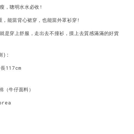
顯瘦，聰明水水必收!
-
+
-
+
-
+
NT$ 190
NT$ 190
N
NT$ 450
NT$ 450
N
不重，能當背心裙穿，也能當外罩衫穿!
服就是穿上舒服，走出去不撞衫，摸上去質感滿滿的好貨
加入購物車
測):
長117cm
0%棉（牛仔面料）
orea