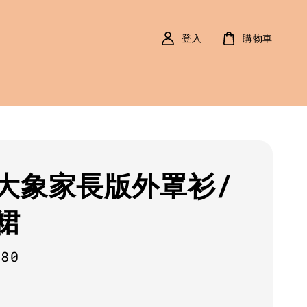
登入
購物車
大象家長版外罩衫/
裙
r
280