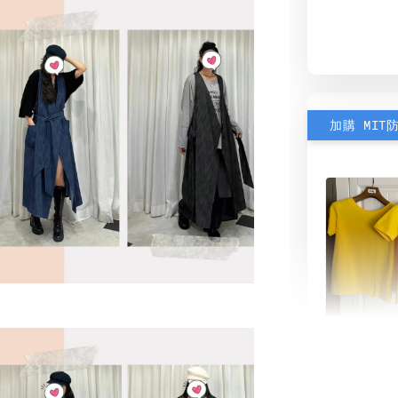
加購 MIT
素色雙
可選)