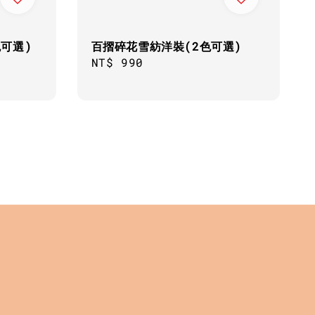
色可選)
百摺碎花雪紡洋裝(2色可選)
Regular
NT$ 990
price