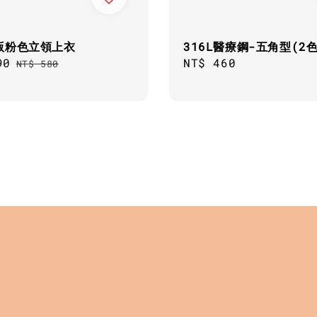
版粉色立領上衣
316L醫療鋼-五角型(2
90
Regular
Regular
NT$ 460
NT$ 580
price
price