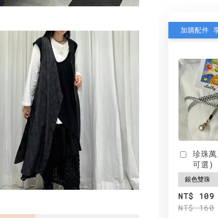
加購配件 
珍珠萬
可選)
NT$ 109
NT$ 160