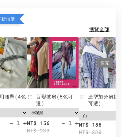
享折扣價
瀏覽全部
售完
用腰帶(4色
百變披肩(5色可
造型加分肩搭(4色
選)
可選)
-
+
-
+
NT$ 156
N
NT$ 156
NT$ 230
N
NT$ 230