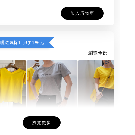
加入購物車
防曬透氣棉T 只要190元
瀏覽全部
希望相隨雙面T
每日一笑雙面T
面T (3色
瀏覽更多