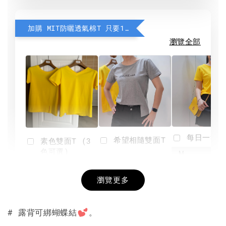
加購 MIT防曬透氣棉T 只要190元
瀏覽全部
每日一笑雙
希望相隨雙面T
素色雙面T (3
色可選)
-
NT$ 190
瀏覽更多
NT$ 450
-
+
-
+
NT$ 190
NT$ 190
NT$ 450
NT$ 450
# 露背可綁蝴蝶結
。