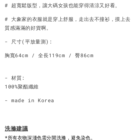
加入購物車
# 超寬鬆版型，讓大碼女孩也能穿得清涼又好看。
# 大象家的衣服就是穿上舒服，走出去不撞衫，摸上去
質感滿滿的好貨啊。
- 尺寸(平放量測):
胸寬64cm / 全長119cm / 臀86cm
- 材質:
100%聚酯纖維
- made in Korea
洗滌建議
*所有衣物深淺色需分開洗滌，避免染色。