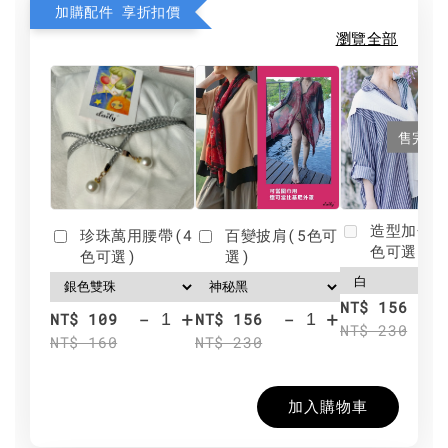
加購配件 享折扣價
瀏覽全部
售完
造型加分肩
珍珠萬用腰帶(4
百變披肩(5色可
色可選)
色可選)
選)
NT$ 156
-
+
-
+
NT$ 109
NT$ 156
NT$ 230
NT$ 160
NT$ 230
加入購物車