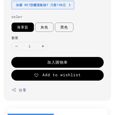
加購 MIT防曬透氣棉T 只要190元
color
海軍藍
灰色
黑色
數量
加入購物車
Add to wishlist
分享