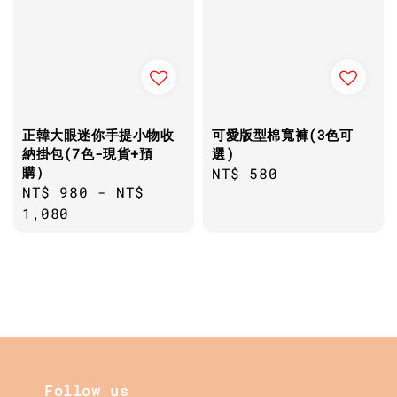
正韓大眼迷你手提小物收
可愛版型棉寬褲(3色可
納掛包(7色-現貨+預
選)
購）
Regular
NT$ 580
Regular
NT$ 980
-
NT$
price
price
1,080
Follow us