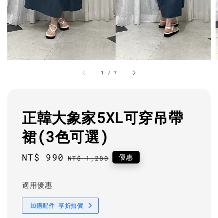
1
/
7
正韓大象家5XL可穿吊帶
裙(3色可選)
Sale
NT$ 990
Regular
優惠
NT$ 1,280
price
price
適用優惠
加購配件 享折扣價