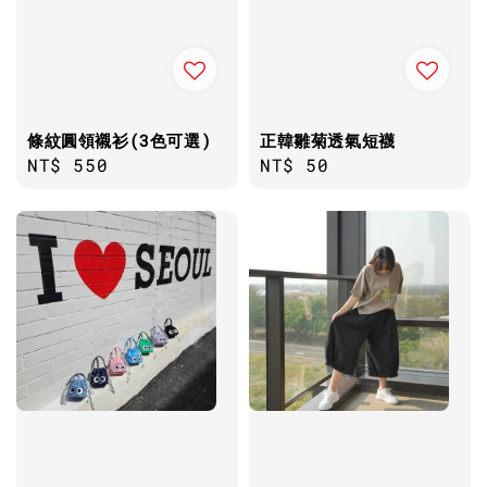
條紋圓領襯衫(3色可選)
正韓雛菊透氣短襪
Regular
NT$ 550
Regular
NT$ 50
price
price