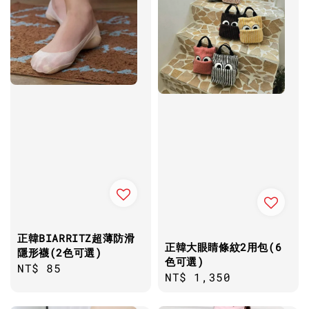
正韓BIARRITZ超薄防滑
正韓大眼睛條紋2用包(6
隱形襪(2色可選)
色可選)
Regular
NT$ 85
Regular
NT$ 1,350
price
price