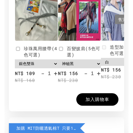
售完
造型加分肩
珍珠萬用腰帶(4
百變披肩(5色可
色可選)
色可選)
選)
NT$ 156
-
+
-
+
NT$ 109
NT$ 156
NT$ 230
NT$ 160
NT$ 230
加入購物車
加購 MIT防曬透氣棉T 只要190元