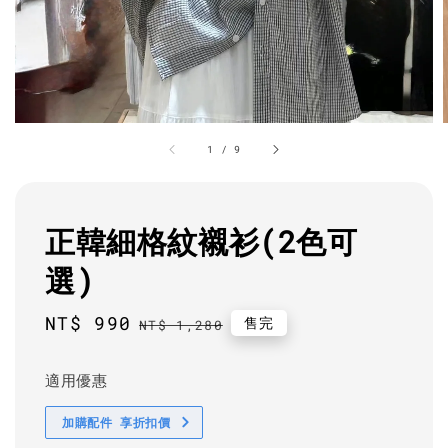
1
/
9
正韓細格紋襯衫(2色可
選)
Sale
NT$ 990
Regular
售完
NT$ 1,280
price
price
適用優惠
加購配件 享折扣價