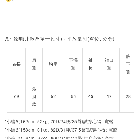
(此款為單一尺寸) - 平放量測(單位: 公分)
尺寸說明
腋
肩
下擺
袖
袖口
衣長
胸圍
下
寬
寬
長
寬
寬
落
69
肩
62
65
45
12
28
款
*小編A(162cm, 52kg, 70D/24腰/35臀)試穿心得: 寬鬆
*小編B(158cm, 61kg, 82D/31腰/37.5臀)試穿心得:
寬鬆
*小編C(158cm, 67kg, 80D/31腰/40臀)試穿心得: 寬鬆