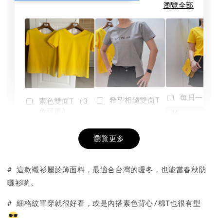
瀏覽全部
每日一笑雙
希望相隨雙面T
素色雙面T (3
色可選)
-
NT$ 190
瀏覽更多
NT$ 450
-
+
-
+
NT$ 190
NT$ 190
NT$ 450
NT$ 450
# 這款襯衫屬於薄面料，最適合台灣的暖冬，也能當春秋防
曬衫喲。
加入購物車
# 細格紋單穿就很好看，或是內搭素色背心/棉T也很有型
。