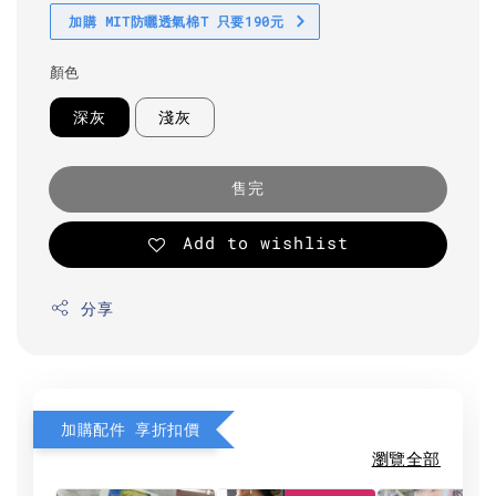
加購 MIT防曬透氣棉T 只要190元
顏色
深灰
淺灰
售完
Add to wishlist
分享
加購配件 享折扣價
瀏覽全部