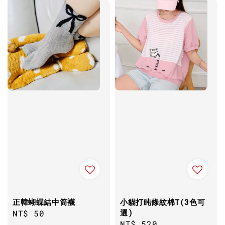
正韓蝴蝶結中筒襪
小貓打盹條紋棉T(3色可
選)
Regular
NT$ 50
Regular
NT$ 520