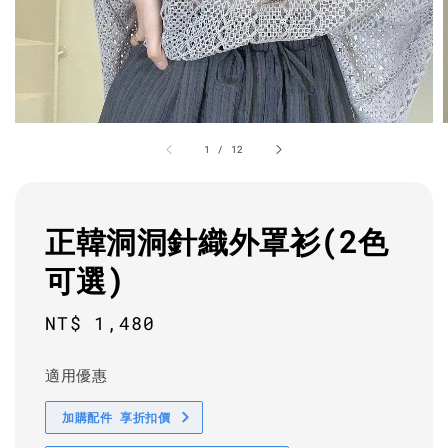
1
/
12
正韓洞洞針織外罩衫(2色
可選)
Regular
NT$ 1,480
price
適用優惠
加購配件 享折扣價