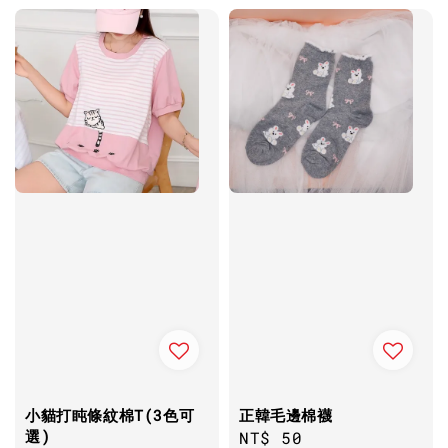
小貓打盹條紋棉T(3色可
正韓毛邊棉襪
選)
Regular
NT$ 50