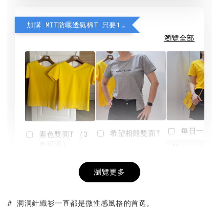
加購 MIT防曬透氣棉T 只要190元
瀏覽全部
每日一笑雙
希望相隨雙面T
素色雙面T (3
色可選)
-
NT$ 190
瀏覽更多
NT$ 450
-
+
-
+
NT$ 190
NT$ 190
NT$ 450
NT$ 450
# 洞洞針織衫一直都是微性感風格的首選。
加入購物車