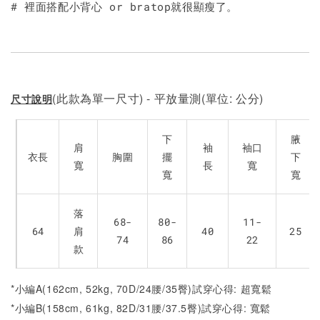
# 裡面搭配小背心 or bratop就很顯瘦了。
(此款為單一尺寸) - 平放量測(單位: 公分)
尺寸說明
下
腋
肩
袖
袖口
衣長
胸圍
擺
下
寬
長
寬
寬
寬
落
68-
80-
11-
64
肩
40
25
74
86
22
款
*小編A(162cm, 52kg, 70D/24腰/35臀)試穿心得: 超寬鬆
*小編B(158cm, 61kg, 82D/31腰/37.5臀)試穿心得:
寬鬆