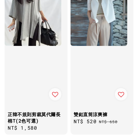
正韓不規則剪裁莫代爾長
雙釦直筒涼爽褲
棉T(2色可選)
Sale
NT$ 520
Regular
NT$ 650
Regular
NT$ 1,580
price
price
price