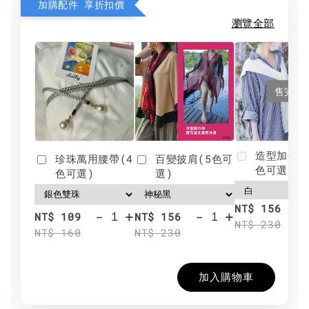
加購配件 享折扣價
瀏覽全部
售完
造型加分肩
珍珠萬用腰帶(4
百變披肩(5色可
色可選)
色可選)
選)
NT$ 156
-
+
-
+
NT$ 109
NT$ 156
NT$ 230
NT$ 160
NT$ 230
加入購物車