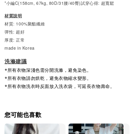
*小編C(158cm, 67kg, 80D/31腰/40臀)試穿心得: 超
寬鬆
材質說明
材質: 100%聚酯纖維
彈性: 超好
厚度: 正常
made in Korea
洗滌建議
*所有衣物深淺色需分開洗滌，避免染色。
*所有衣物請勿烘乾，避免衣物縮水變形。
*所有衣物洗衣時反面放入洗衣袋，可延長衣物壽命。
您可能也喜歡
優惠