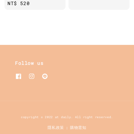
Regular
NT$ 520
price
price
Follow us
copyright © 2022 at daily. All right reserved.
隱私政策
購物需知
|