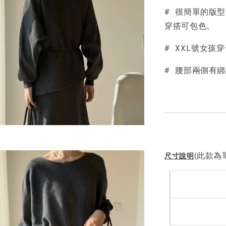
# 很簡單的版
NT$ 190
穿搭可包色。
NT$ 450
# XXL號女孩
# 腰部兩側有
(此款為單
尺寸說明