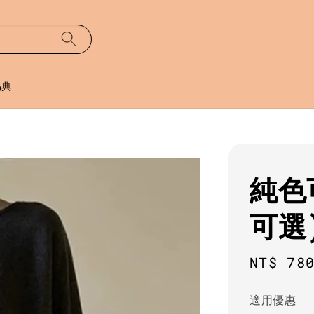
易典
純色
可選
Regula
NT$ 78
price
適用優惠