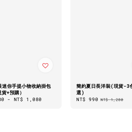
眼迷你手提小物收納掛包
簡約夏日長洋裝(現貨-3
現貨+預購）
選)
ar
80
-
NT$ 1,080
Sale
NT$ 990
Regular
NT$ 1,280
price
price