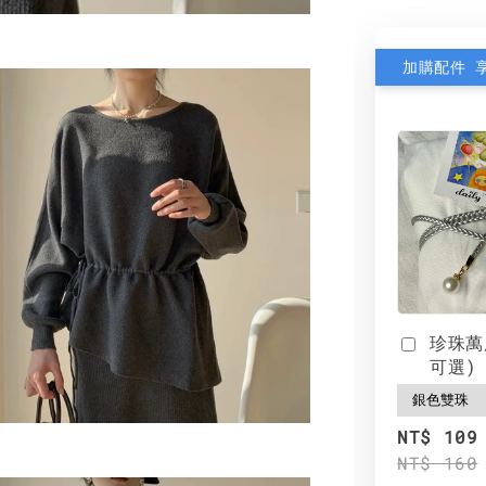
加購配件 
珍珠萬
可選)
NT$ 109
NT$ 160