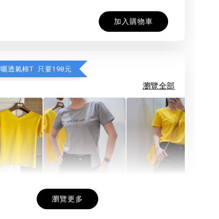
加入購物車
防曬透氣棉T 只要190元
瀏覽全部
希望相隨雙面T
每日一笑雙面T
面T (3色
瀏覽更多