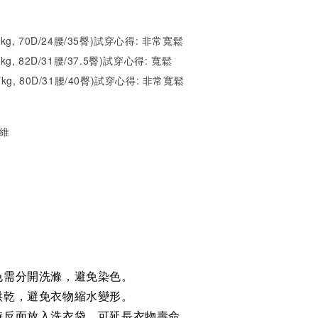
52kg, 70D/24腰/35臀)試穿心得: 非常寬鬆
1kg, 82D/31腰/37.5臀)試穿心得: 寬
鬆
67kg, 80D/31腰/40臀)試穿心得: 非常寬
鬆
纖維
色需分開洗滌，避免染色。
烘乾，避免衣物縮水變形。
時反面放入洗衣袋，可延長衣物壽命。