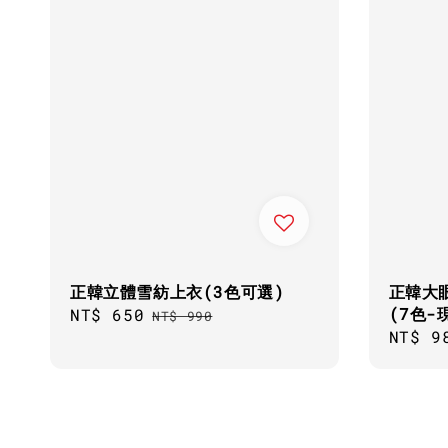
正韓立體雪紡上衣(3色可選)
正韓大
(7色-
Sale
NT$ 650
Regular
NT$ 990
Regul
NT$ 9
price
price
price