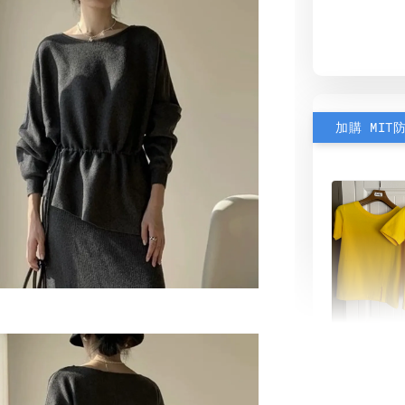
加購 MIT
素色雙
可選)