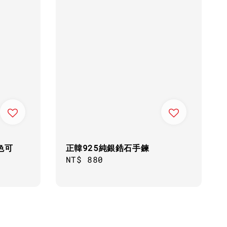
色可
正韓925純銀鋯石手鍊
Regular
NT$ 880
price