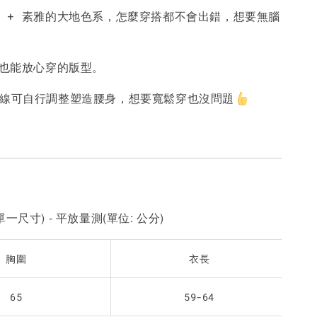
型 + 素雅的大地色系，怎麼穿搭都不會出錯，想要無腦
-
+
-
+
-
+
NT$ 190
NT$ 190
N
NT$ 450
NT$ 450
N
穿也能放心穿的版型。
加入購物車
綁線可自行調整塑造腰身，想要寬鬆穿也沒問題
一尺寸) - 平放量測(單位: 公分)
胸圍
衣長
65
59-64