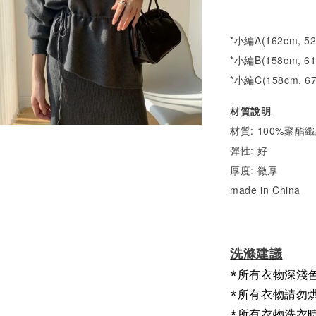
*小編A(162cm, 
*小編B(158cm, 6
*小編C(158cm, 
材質說明
材質: 100%聚酯
彈性: 好
厚度: 微厚
made in China
洗滌建議
*所有衣物深淺
*所有衣物請勿
*所有衣物洗衣