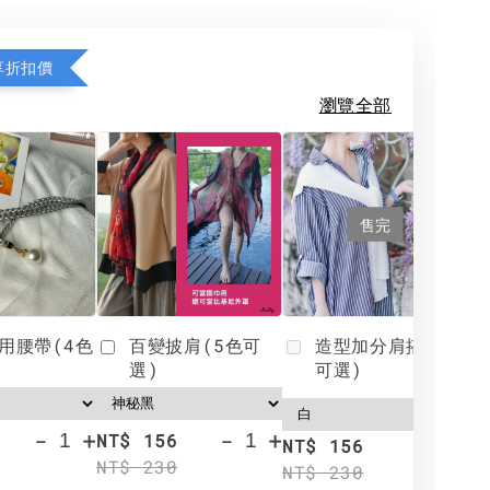
享折扣價
瀏覽全部
售完
用腰帶(4色
百變披肩(5色可
造型加分肩搭(4色
選)
可選)
-
+
-
+
NT$ 156
N
NT$ 156
NT$ 230
N
NT$ 230