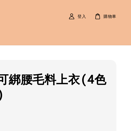
登入
購物車
可綁腰毛料上衣(4色
)
r
0