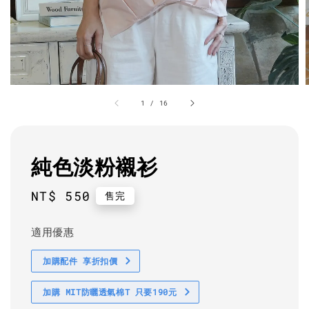
1
/
16
純色淡粉襯衫
Regular
NT$ 550
售完
price
適用優惠
加購配件 享折扣價
加購 MIT防曬透氣棉T 只要190元