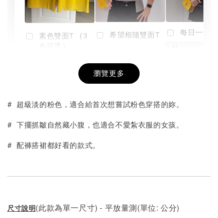
每日一笑雙
希望相隨雙面T
素色雙面T (3
色可選)
-
NT$ 190
瀏覽更多
NT$ 450
-
+
-
+
NT$ 190
NT$ 190
NT$ 450
NT$ 450
# 超級淡的粉色，適合給首次想嘗試粉色穿搭的妳。
加入購物車
# 下擺抓皺自然藏小腹，也適合不愛紮衣服的女孩。
# 配褲搭裙都好看的款式。
(此款為單一尺寸) - 平放量測(單位: 公分)
尺寸說明