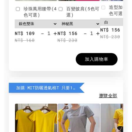
造型加分肩
珍珠萬用腰帶(4
百變披肩(5色可
色可選)
色可選)
選)
NT$ 156
-
+
-
+
NT$ 109
NT$ 156
NT$ 230
NT$ 160
NT$ 230
加入購物車
加購 MIT防曬透氣棉T 只要190元
瀏覽全部