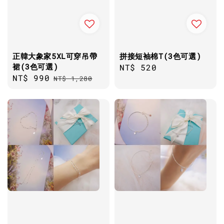
正韓大象家5XL可穿吊帶
拼接短袖棉T(3色可選)
裙(3色可選)
Regular
NT$ 520
Sale
NT$ 990
Regular
NT$ 1,280
price
price
price