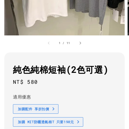
1
/
11
純色純棉短袖(2色可選)
Regular
NT$ 580
price
適用優惠
加購配件 享折扣價
加購 MIT防曬透氣棉T 只要190元