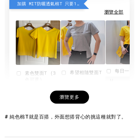
加購 MIT防曬透氣棉T 只要190元
瀏覽全部
每日一笑雙
希望相隨雙面T
素色雙面T (3
色可選)
-
NT$ 190
瀏覽更多
NT$ 450
-
+
-
+
NT$ 190
NT$ 190
NT$ 450
NT$ 450
# 純色棉T就是百搭，外面想搭背心的挑這種就對了。
加入購物車