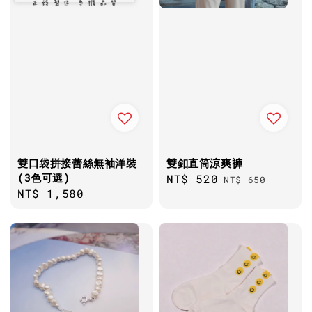
雙口袋拼接蕾絲無袖洋裝
雙釦直筒涼爽褲
(3色可選)
Sale
NT$ 520
Regular
NT$ 650
Regular
NT$ 1,580
price
price
price