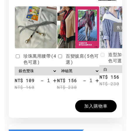
售完
造型加分肩
珍珠萬用腰帶(4
百變披肩(5色可
色可選)
色可選)
選)
NT$ 156
-
+
-
+
NT$ 109
NT$ 156
NT$ 230
NT$ 160
NT$ 230
加入購物車