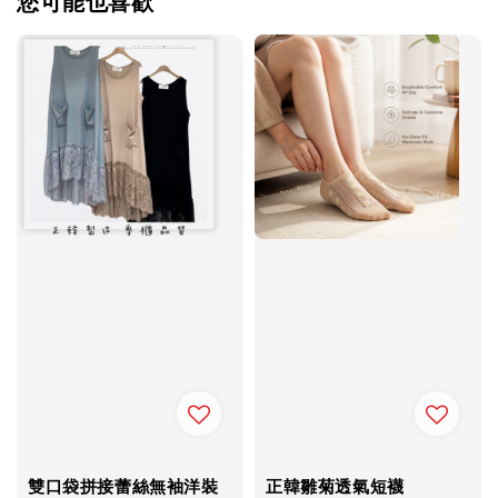
您可能也喜歡
雙口袋拼接蕾絲無袖洋裝
正韓雛菊透氣短襪