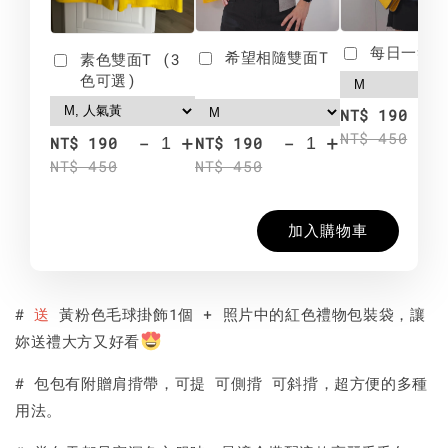
每日一笑雙
希望相隨雙面T
素色雙面T (3
色可選)
-
NT$ 190
NT$ 450
-
+
-
+
NT$ 190
NT$ 190
NT$ 450
NT$ 450
加入購物車
#
送
黃粉色毛球掛飾1個 + 照片中的紅色禮物包裝袋，讓
妳送禮大方又好看
# 包包有附贈肩揹帶，可提 可側揹 可斜揹，超方便的多種
用法。