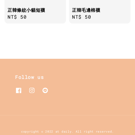
正韓條紋小貓短襪
正韓毛邊棉襪
Regular
NT$ 50
Regular
NT$ 50
price
price
Follow us
copyright © 2022 at daily. All right reserved.