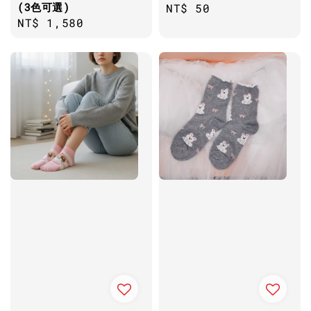
(3色可選)
Regular
NT$ 50
Regular
NT$ 1,580
price
price