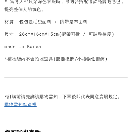
# 當冬天都只穿深色衣服時，最適合搭配這款亮麗毛毛包，
提亮整個人的氣色。
材質: 包包是毛絨面料 / 揹帶是布面料
尺寸: 26cm*16cm*15cm(揹帶可拆 / 可調整長度)
made in Korea
*禮物袋內不含拍照道具(麋鹿擺飾/小禮物盒擺飾)。
*訂購前請先詳讀購物需知，下單後即代表同意賣場規定。
購物需知點這裡