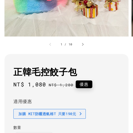
1
/
10
正韓毛控餃子包
Sale
NT$ 1,080
Regular
優惠
NT$ 1,280
price
price
適用優惠
加購 MIT防曬透氣棉T 只要190元
數量