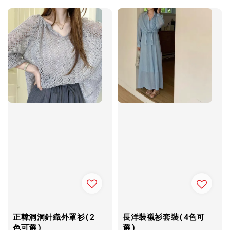
正韓洞洞針織外罩衫(2
長洋裝襯衫套裝(4色可
色可選)
選)