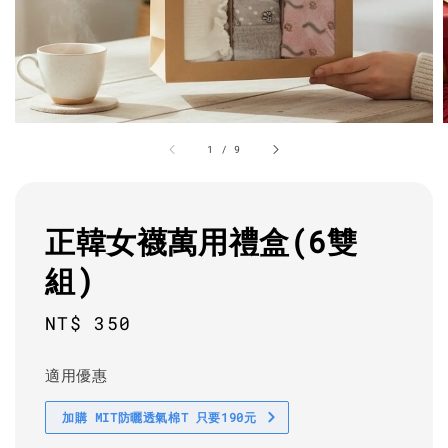
1
/
9
正韓女襪萬用禮盒(6雙
組)
Regular
NT$ 350
price
適用優惠
加購 MIT防曬透氣棉T 只要190元