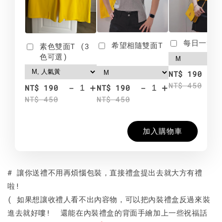
每日一笑雙
希望相隨雙面T
素色雙面T (3
色可選)
-
NT$ 190
NT$ 450
-
+
-
+
NT$ 190
NT$ 190
NT$ 450
NT$ 450
加入購物車
# 讓你送禮不用再煩惱包裝，直接禮盒提出去就大方有禮
啦!
( 如果想讓收禮人看不出內容物，可以把內裝禮盒反過來裝
進去就好嘍! 還能在內裝禮盒的背面手繪加上一些祝福話