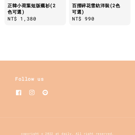
正韓小荷葉短版襯衫(2
百摺碎花雪紡洋裝(2色
色可選)
可選)
Regular
NT$ 1,380
Regular
NT$ 990
price
price
Follow us
copyright © 2022 at daily. All right reserved.