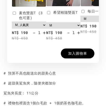
每日一笑雙
希望相隨雙面T
素色雙面T (3
色可選)
-
NT$ 190
NT$ 450
-
+
-
+
NT$ 190
NT$ 190
NT$ 450
NT$ 450
加入購物車
# 預算不高也能送出的甜美心意
# 超甜美鯊魚夾，隨便夾都加分
鯊魚夾長度: 11公分
# 禮物包裡面含1個白毛款 + 1個奶茶色咖毛款。