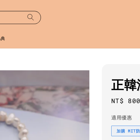
易典
正韓
Regula
NT$ 80
price
適用優惠
加購 MIT