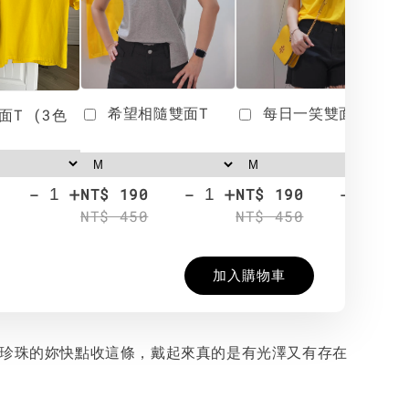
希望相隨雙面T
每日一笑雙面T
面T (3色
-
+
-
+
-
+
NT$ 190
NT$ 190
N
NT$ 450
NT$ 450
N
加入購物車
擇珍珠的妳快點收這條，戴起來真的是有光澤又有存在