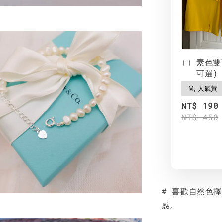
素色雙
可選)
NT$ 190
NT$ 450
# 喜歡自然色
感。