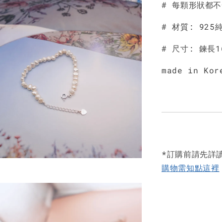
# 每顆形狀都
# 材質: 92
# 尺寸: 鍊長1
made in Kor
*訂購前請先詳
購物需知點這裡