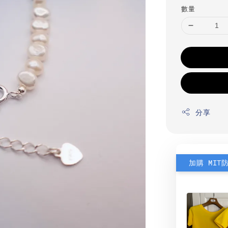
數量
分享
加購 MIT