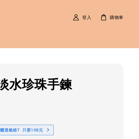
登入
購物車
淡水珍珠手鍊
r
0
防曬透氣棉T 只要190元