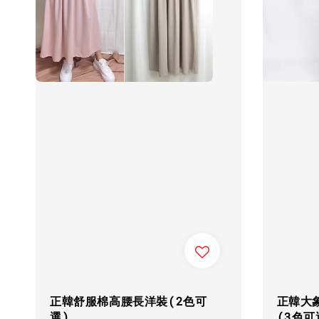
正韓舒服棉高腰長洋裝(2色可
正韓大
選)
(3色可