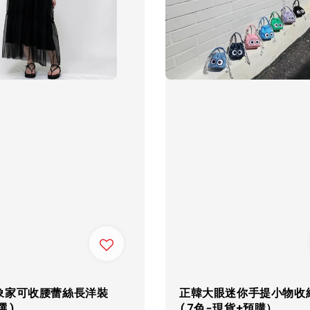
象家可收腰蕾絲長洋裝
正韓大眼迷你手提小物收
選)
(7色-現貨+預購）