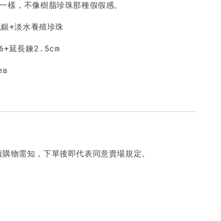
不一樣，不像樹脂珍珠那種假假感。
5純銀+淡水養殖珍珠
6+延長鍊2.5cm
ea
讀購物需知，下單後即代表同意賣場規定。