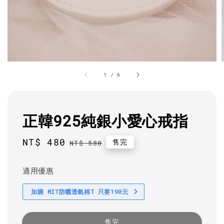
1
/
6
正韓925純銀小愛心戒指
Sale
NT$ 480
Regular
售完
NT$ 580
price
price
適用優惠
加購 MIT防曬透氣棉T 只要190元
售完