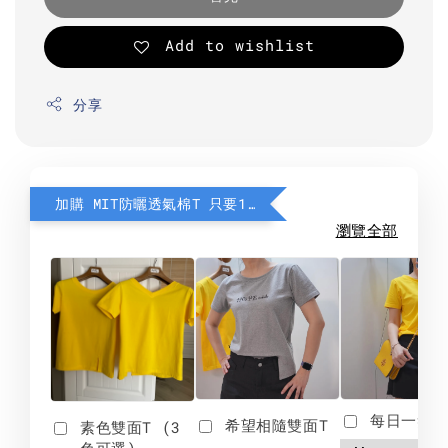
Add to wishlist
分享
加購 MIT防曬透氣棉T 只要190元
瀏覽全部
每日一笑雙
希望相隨雙面T
素色雙面T (3
色可選)