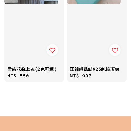
雪紡花朵上衣(2色可選)
正韓蝴蝶結925純銀項鍊
Regular
NT$ 550
Regular
NT$ 990
price
price