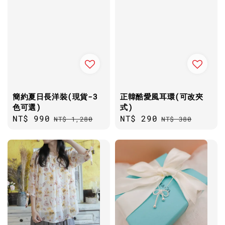
簡約夏日長洋裝(現貨-3
正韓酷愛風耳環(可改夾
色可選)
式)
Sale
NT$ 990
Regular
Sale
NT$ 290
Regular
NT$ 1,280
NT$ 380
price
price
price
price