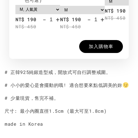
-
NT$ 190
NT$ 450
-
+
-
+
NT$ 190
NT$ 190
NT$ 450
NT$ 450
加入購物車
# 正韓925純銀造型戒，開放式可自行調整戒圍。
# 小小的愛心是會擺動的哦! 適合想要來點低調美的妳
# 少量現貨，售完不補。
尺寸: 最小內圈直徑1.5cm (最大可至1.8cm)
made in Korea