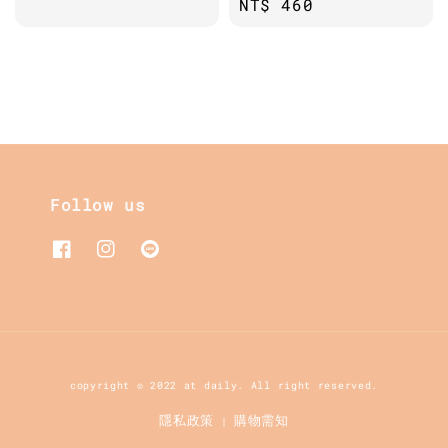
Regular
NT$ 460
price
price
price
Follow us
copyright © 2022 at daily. All right reserved.
隱私政策
購物需知
|