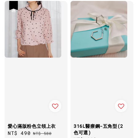
優惠
愛心滿版粉色立領上衣
316L醫療鋼-五角型(2
色可選)
Sale
NT$ 490
Regular
NT$ 580