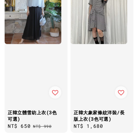
正韓立體雪紡上衣(3色
正韓大象家條紋洋裝/長
可選)
版上衣(3色可選)
Sale
NT$ 650
Regular
Regular
NT$ 1,680
NT$ 990
price
price
price