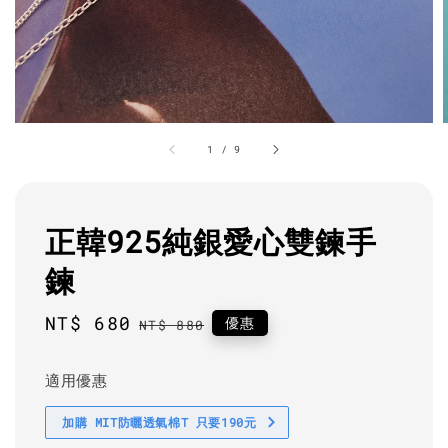
1
/
9
正韓925純銀愛心雙鍊手
鍊
Sale
NT$ 680
Regular
優惠
NT$ 880
price
price
適用優惠
加購 MIT防曬透氣棉T 只要190元