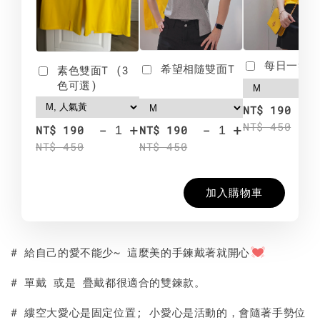
每日一笑雙
希望相隨雙面T
素色雙面T (3
色可選)
-
NT$ 190
NT$ 450
-
+
-
+
NT$ 190
NT$ 190
NT$ 450
NT$ 450
加入購物車
# 給自己的愛不能少~ 這麼美的手鍊戴著就開心
# 單戴 或是 疊戴都很適合的雙鍊款。
# 縷空大愛心是固定位置; 小愛心是活動的，會隨著手勢位